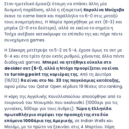
Στον ημιτελικό έμοιαζε έτοιμη να σπάσει άλλη μία
δυσμενή παράδοση, αλλά η εξαιρετική
Καρολίνα Μούχοβα
έκανε το come back και παράλληλα το 6-0 στις μεταξύ
τους αναμετρήσεις. Η Μαρία προηγήθηκε με σετ (6-3) και
μπρέικ (2-0 στο δεύτερο), αλλά σε εκείνο το σημείο η
Τσέχα ανέβασε κατακόρυφα το επίπεδο της και πήρε πέντε
συνεχόμενα games.
Η Σάκκαρη μετέτρεψε το 5-2 σε 5-4, έχασε όμως το σετ με
6-4 και στο τρίτο ήταν εκτός ρυθμού, χάνοντας άλλα πέντε
διαδοχικά games.
Μπορεί να ηττήθηκε εύκολα στο
decider σετ (6-1), αλλά η Ντόχα προορίζεται να είναι
το turning point της καριέρας της.
Από τη Δευτέρα
(16/02)
θα είναι στο Νο. 33 της παγκόσμιας κατάταξης,
αφού μέσω του Qatar Open κέρδισε 19 θέσεις στο ranking.
Η κόρη της Αγγελικής Κανελλοπούλου αποσύρθηκε από το
τουρνουά του Ντουμπάι που ακολουθεί (1000αρι για τις
γυναίκες, 500αρι για τους άνδρες).
Τώρα η Ελληνίδα
πρωταθλήτρια στρέφει την προσοχή της στα δύο
επόμενα 1000άρια της Αμερικής
, σε Indian Wells και
Μαϊάμι, με το πρώτο να ξεκινάει στις 4 Μαρτίου. Χάρη