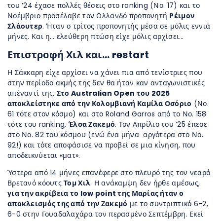
του ’24 έχασε πολλές θέσεις στο ranking (Νο. 17) και το
Νοέμβριο προσέλαβε τον Ολλανδό προπονητή
Ρέιμον
Σλάουτερ
. Ήταν ο τρίτος προπονητής μέσα σε μόλις εννιά
μήνες. Και η… ελεύθερη πτώση είχε μόλις αρχίσει…
Επιστροφή Χιλ και… restart
Η Σάκκαρη είχε αρχίσει να χάνει πια από τενίστριες που
στην περίοδο ακμής της δεν θα ήταν καν ανταγωνιστικές
απέναντί της.
Στο Australian Open του 2025
αποκλείστηκε από την Κολομβιανή Καμίλα Οσόριο
(Νο.
61 τότε στον κόσμο) και στο Roland Garros από το Νο. 158
τότε του ranking,
Έλσα Ζακεμό
. Τον Απρίλιο του ’25 έπεσε
στο Νο. 82 του κόσμου (ενώ ένα μήνα αργότερα στο Νο.
92!) και τότε αποφάσισε να προβεί σε μια κίνηση, που
αποδεικνύεται «ματ».
Ύστερα από 14 μήνες επανέφερε στο πλευρό της τον νεαρό
Βρετανό κόουτς
Τομ Χιλ
. Η ανάκαμψη δεν ήρθε αμέσως,
για την ακρίβεια το low point της Μαρίας ήταν ο
αποκλεισμός της από την Ζακεμό
με το συντριπτικό 6-2,
6-0 στην Γουαδαλαχάρα τον περασμένο Σεπτέμβρη. Εκεί