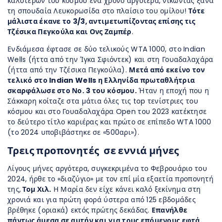
καλύτερων του κόσμου ένα χρόνο αργότερα, νικώντας ξανά
τη σπουδαία Λευκορωσίδα στο πλαίσιο του ομίλου!
Τότε
μάλιστα έκανε το 3/3, αντιμετωπίζοντας επίσης τις
Τζέσικα Πεγκούλα και Ονς Ζαμπέρ
.
Ενδιάμεσα έφτασε σε δύο τελικούς WTA 1000, στο Indian
Wells (ήττα από την Ίγκα Σφιόντεκ) και στη Γουαδαλαχάρα
(ήττα από την Τζέσικα Πεγκούλα).
Μετά από εκείνο τον
τελικό στο Indian Wells η Ελληνίδα πρωταθλήτρια
σκαρφάλωσε στο Νο. 3 του κόσμου.
Ήταν η εποχή που η
Σάκκαρη κοίταζε στα μάτια όλες τις top τενίστριες του
κόσμου και στο Γουαδαλαχάρα Open του 2023 κατέκτησε
το δεύτερο τίτλο καριέρας και πρώτο σε επίπεδο WTA 1000
(το 2024 υποβιβάστηκε σε «500αρι»).
Τρεις προπονητές σε εννιά μήνες
Λίγους μήνες αργότερα, συγκεκριμένα το Φεβρουάριο του
2024, ήρθε το «διαζύγιο» με τον επί μία εξαετία προπονητή
της,
Τομ Χιλ.
Η Μαρία δεν είχε κάνει καλό ξεκίνημα στη
χρονιά και για πρώτη φορά ύστερα από 125 εβδομάδες
βρέθηκε (οριακά) εκτός πρώτης δεκάδας.
Επανήλθε
πάντως άμεσα σε αυτήν και για τους επόμενους εφτά