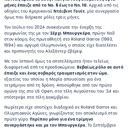
μήνες έπαιζε από το Νο. 6 έως το Νο. 10.
Αρχικά υπό τις
οδηγίες του Αμερικανού
Ντέιβιντ Γουίτ
, μία συνεργασία
όμως που διήρκεσε μόλις τρεις μήνες.
Τον Ιούλιο του 2024 ανακοίνωσε την έναρξη της
συμφωνίας της με τον
Σέρχι Μπουργκέρα
, πρώην Νο3
στον κόσμο, δις πρωταθλητή στο Roland Garros (1993,
1994) και αργυρό Ολυμπιονίκη, ο οποίος είχε διατελέσει
και προπονητής του Αλεξάντερ Ζβέρεφ.
Με τον Ισπανό όμως τα αποτελέσματα ήταν τελείως
διαφορετικά από τα προσδοκώμενα.
Βεβαίως ρόλο σε αυτό
έπαιξε και ένας σοβαρός τραυματισμός στον ώμο
,
εξαιτίας του οποίου η Μαρία απουσίασε για ένα
τετράμηνο από τη δράση. Αποσύρθηκε από τον πρώτο
αγώνα της στο US Open, στα τέλη Αυγούστου του ‘24 και
επέστρεψε στα τέλη Δεκεμβρίου.
Νωρίτερα είχε αποτύχει διαδοχικά σε Roland Garros και
Ολυμπιακούς Αγώνες, γνωρίζοντας τον αποκλεισμό στον
πρώτο γύρο.
Περίπου μόνο για ένα τρίμηνο
συνεργάστηκε και με τον Μπουργκέρα.
Το Σεπτέμβριο