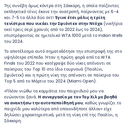
Της συνέβη όμως κόντρα στη Σάκκαρη, η οποία παίζοντας
εκπληκτικό τένις έκανε την ανατροπή, παίρνοντας με 6-4
και 7-5 τα άλλα δύο σετ!
Έγινε έτσι μόλις η τρίτη
τενίστρια που νικάει την Σφιόντεκ στην Ντόχα
(νικήτρια
εκεί τρεις σερί χρονιές από το 2022 έως το 2024),
επιστρέφοντας σε ημιτελικό WTA 1000 μετά το Indian Wells
του 2024.
Το αποτέλεσμα αυτό σηματοδότησε την επιστροφή της στο
υψηλότερο επίπεδο. Ήταν η πρώτη φορά από τα WTA
Finals του 2022 που κατέγραψε δύο νίκες απέναντι σε
παίκτριες του Top 10 στο ίδιο τουρνουά (Παολίνι,
Σφιόντεκ) και η πρώτη νίκη της απέναντι σε παίκτρια του
Top 5 από το Μάρτιο του 2024 (Miami Open).
«Πλέον νιώθω τα κομμάτια του παιχνιδιού μου να
ενώνονται ξανά.
Η συνεργασία με τον Τομ Χιλ με βοηθά
να ανακτήσω την αυτοπεποίθησή μου
, καθώς γνωρίζει το
παιχνίδι μου καλύτερα από οποιονδήποτε άλλον» είχε
δηλώσει χαρακτηριστικά, μετά τη νίκη επί της Παολίνι, η
Σάκκαρη.