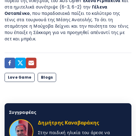
πορεία της νικήτριας του AUS Open
Έλενα Ριμπάκινα
και
στα ημιτελικά συνέτριψε (6-3, 6-2) την
Γέλενα
Οσταπένκο
, που παραδοσιακά παίζει το καλύτερο της
τένις στα τουρνουά της Μέσης Ανατολής. Το ότι τη
σταμάτησε η Μούχοβα δείχνει και την ποιότητα του τένις
που έπαιξε η Σάκκαρη για να προηγηθεί απέναντί της με
σετ και μπρέικ.
Love Game
Blogs
Συγγραφέας
Δημήτρης Καναβαράκης
Στην παιδική ηλικία του άρεσε να