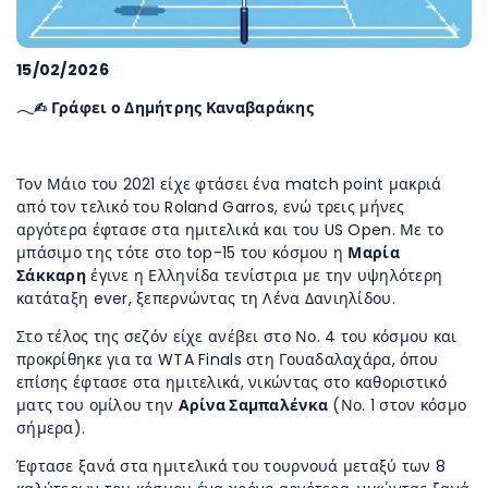
15/02/2026
𓂃✍︎ Γράφει ο Δημήτρης Καναβαράκης
Τον Μάιο του 2021 είχε φτάσει ένα match point μακριά
από τον τελικό του Roland Garros, ενώ τρεις μήνες
αργότερα έφτασε στα ημιτελικά και του US Open. Με το
μπάσιμο της τότε στο top-15 του κόσμου η
Μαρία
Σάκκαρη
έγινε η Ελληνίδα τενίστρια με την υψηλότερη
κατάταξη ever, ξεπερνώντας τη Λένα Δανιηλίδου.
Στο τέλος της σεζόν είχε ανέβει στο Νο. 4 του κόσμου και
προκρίθηκε για τα WTA Finals στη Γουαδαλαχάρα, όπου
επίσης έφτασε στα ημιτελικά, νικώντας στο καθοριστικό
ματς του ομίλου την
Αρίνα Σαμπαλένκα
(Νο. 1 στον κόσμο
σήμερα).
Έφτασε ξανά στα ημιτελικά του τουρνουά μεταξύ των 8