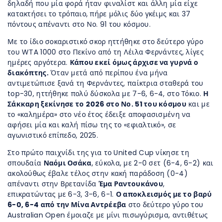
δηλαδή που μία φορά ήταν φιναλίστ και άλλη μία είχε
κατακτήσει το τρόπαιο, πήρε μόλις δύο γκέιμς και 37
πόντους απέναντι στο Νο. 91 του κόσμου.
Με το ίδιο σοκαριστικό σκορ ηττήθηκε στο δεύτερο γύρο
του WTA 1000 στο Πεκίνο από τη Λέιλα Φερνάντες, λίγες
ημέρες αργότερα.
Κάπου εκεί όμως άρχισε να γυρνά ο
διακόπτης.
Όταν μετά από περίπου ένα μήνα
αντιμετώπισε ξανά τη Φερνάντες, παίκτρια σταθερά του
top-30, ηττήθηκε πολύ δύσκολα με 7-6, 6-4, στο Τόκιο.
Η
Σάκκαρη ξεκίνησε το 2026 στο Νο. 51 του κόσμου
και με
το «καλημέρα» στο νέο έτος έδειξε αποφασισμένη να
αφήσει μία και καλή πίσω της το «εφιαλτικό», σε
αγωνιστικό επίπεδο, 2025.
Στο πρώτο παιχνίδι της για το United Cup νίκησε τη
σπουδαία
Ναόμι Οσάκα
, εύκολα, με 2-0 σετ (6-4, 6-2) και
ακολούθως έβαλε τέλος στην κακή παράδοση (0-4)
απέναντι στην Βρετανίδα
Έμα Ραντουκάνου
,
επικρατώντας με 6-3, 3-6, 6-1.
Ο αποκλεισμός με το βαρύ
6-0, 6-4 από την Μίνα Αντρέεβα
στο δεύτερο γύρο του
Australian Open έμοιαζε με μίνι πισωγύρισμα, αντιθέτως