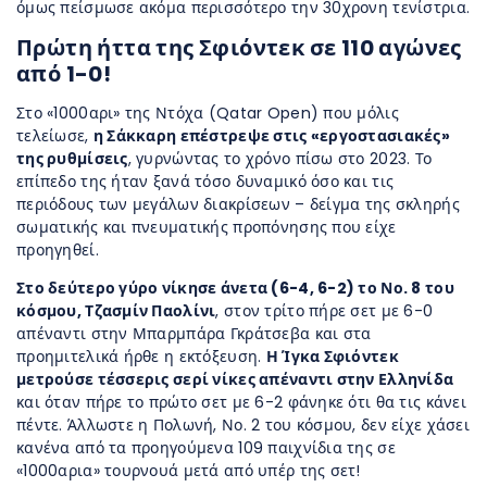
όμως πείσμωσε ακόμα περισσότερο την 30χρονη τενίστρια.
Πρώτη ήττα της Σφιόντεκ σε 110 αγώνες
από 1-0!
Στο «1000αρι» της Ντόχα (Qatar Open) που μόλις
τελείωσε,
η Σάκκαρη επέστρεψε στις «εργοστασιακές»
της ρυθμίσεις
, γυρνώντας το χρόνο πίσω στο 2023. Το
επίπεδο της ήταν ξανά τόσο δυναμικό όσο και τις
περιόδους των μεγάλων διακρίσεων – δείγμα της σκληρής
σωματικής και πνευματικής προπόνησης που είχε
προηγηθεί.
Στο δεύτερο γύρο νίκησε άνετα (6-4, 6-2) το Νο. 8 του
κόσμου, Τζασμίν Παολίνι
, στον τρίτο πήρε σετ με 6-0
απέναντι στην Μπαρμπάρα Γκράτσεβα και στα
προημιτελικά ήρθε η εκτόξευση.
Η Ίγκα Σφιόντεκ
μετρούσε τέσσερις σερί νίκες απέναντι στην Ελληνίδα
και όταν πήρε το πρώτο σετ με 6-2 φάνηκε ότι θα τις κάνει
πέντε. Άλλωστε η Πολωνή, Νο. 2 του κόσμου, δεν είχε χάσει
κανένα από τα προηγούμενα 109 παιχνίδια της σε
«1000αρια» τουρνουά μετά από υπέρ της σετ!