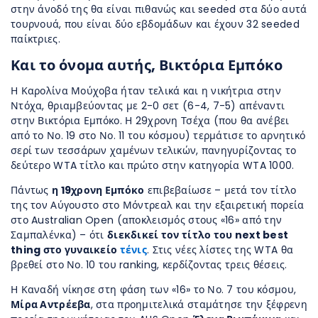
στην άνοδό της θα είναι πιθανώς και seeded στα δύο αυτά
τουρνουά, που είναι δύο εβδομάδων και έχουν 32 seeded
παίκτριες.
Και το όνομα αυτής, Βικτόρια Εμπόκο
Η Καρολίνα Μούχοβα ήταν τελικά και η νικήτρια στην
Ντόχα, θριαμβεύοντας με 2-0 σετ (6-4, 7-5) απέναντι
στην Βικτόρια Εμπόκο. Η 29χρονη Τσέχα (που θα ανέβει
από το Νο. 19 στο Νο. 11 του κόσμου) τερμάτισε το αρνητικό
σερί των τεσσάρων χαμένων τελικών, πανηγυρίζοντας το
δεύτερο WTA τίτλο και πρώτο στην κατηγορία WTA 1000.
Πάντως
η 19χρονη Εμπόκο
επιβεβαίωσε – μετά τον τίτλο
της τον Αύγουστο στο Μόντρεαλ και την εξαιρετική πορεία
στο Australian Open (αποκλεισμός στους «16» από την
Σαμπαλένκα) – ότι
διεκδικεί τον τίτλο του next best
thing στο γυναικείο
τένις
. Στις νέες λίστες της WTA θα
βρεθεί στο Νο. 10 του ranking, κερδίζοντας τρεις θέσεις.
Η Καναδή νίκησε στη φάση των «16» το Νο. 7 του κόσμου,
Μίρα Αντρέεβα
, στα προημιτελικά σταμάτησε την ξέφρενη