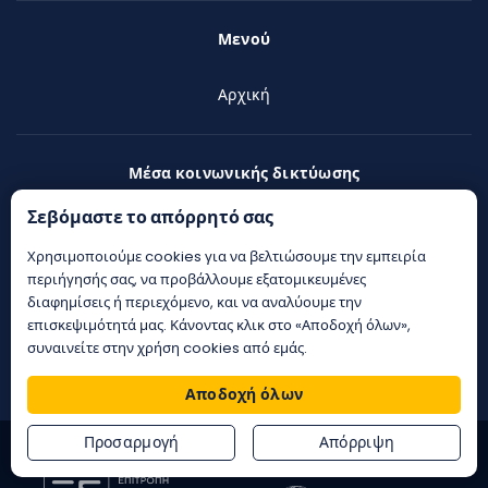
Μενού
Αρχική
Μέσα κοινωνικής δικτύωσης
Σεβόμαστε το απόρρητό σας
Facebook
Χρησιμοποιούμε cookies για να βελτιώσουμε την εμπειρία
Twitter
περιήγησής σας, να προβάλλουμε εξατομικευμένες
διαφημίσεις ή περιεχόμενο, και να αναλύουμε την
Instagram
επισκεψιμότητά μας. Κάνοντας κλικ στο «Αποδοχή όλων»,
συναινείτε στην χρήση cookies από εμάς.
Telegram
Αποδοχή όλων
Προσαρμογή
Απόρριψη