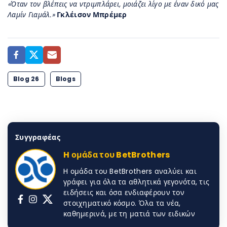
«Όταν τον βλέπεις να ντριμπλάρει, μοιάζει λίγο με έναν δικό μας
Λαμίν Γιαμάλ.»
Γκλέισον Μπρέμερ
Blog 26
Blogs
Συγγραφέας
H ομάδα του BetBrothers
H ομάδα του BetBrothers αναλύει και
γράφει για όλα τα αθλητικά γεγονότα, τις
ειδήσεις και όσα ενδιαφέρουν τον
στοιχηματικό κόσμο. Όλα τα νέα,
καθημερινά, με τη ματιά των ειδικών