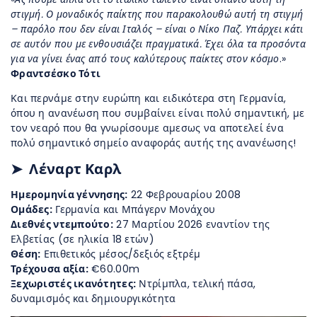
στιγμή. Ο μοναδικός παίκτης που παρακολουθώ αυτή τη στιγμή
– παρόλο που δεν είναι Ιταλός – είναι ο Νίκο Παζ. Υπάρχει κάτι
σε αυτόν που με ενθουσιάζει πραγματικά. Έχει όλα τα προσόντα
για να γίνει ένας από τους καλύτερους παίκτες στον κόσμο
.»
Φραντσέσκο Τότι
Και περνάμε στην ευρώπη και ειδικότερα στη Γερμανία,
όπου η ανανέωση που συμβαίνει είναι πολύ σημαντική, με
τον νεαρό που θα γνωρίσουμε αμεσως να αποτελεί ένα
πολύ σημαντικό σημείο αναφοράς αυτής της ανανέωσης!
➤ Λέναρτ Καρλ
Ημερομηνία γέννησης:
22 Φεβρουαρίου 2008
Ομάδες:
Γερμανία και Μπάγερν Μονάχου
Διεθνές ντεμπούτο:
27 Μαρτίου 2026 εναντίον της
Ελβετίας (σε ηλικία 18 ετών)
Θέση:
Επιθετικός μέσος/δεξιός εξτρέμ
Τρέχουσα αξία:
€60.00m
Ξεχωριστές ικανότητες:
Ντρίμπλα, τελική πάσα,
δυναμισμός και δημιουργικότητα