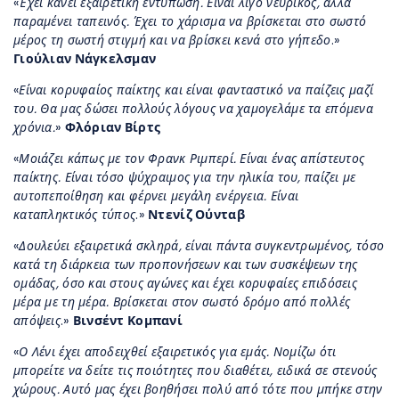
«
Έχει κάνει εξαιρετική εντύπωση. Είναι λίγο νευρικός, αλλά
παραμένει ταπεινός. Έχει το χάρισμα να βρίσκεται στο σωστό
μέρος τη σωστή στιγμή και να βρίσκει κενά στο γήπεδο
.»
Γιούλιαν Νάγκελσμαν
«
Είναι κορυφαίος παίκτης και είναι φανταστικό να παίζεις μαζί
του. Θα μας δώσει πολλούς λόγους να χαμογελάμε τα επόμενα
χρόνια.
»
Φλόριαν Βίρτς
«
Μοιάζει κάπως με τον Φρανκ Ριμπερί. Είναι ένας απίστευτος
παίκτης. Είναι τόσο ψύχραιμος για την ηλικία του, παίζει με
αυτοπεποίθηση και φέρνει μεγάλη ενέργεια. Είναι
καταπληκτικός τύπος
.»
Ντενίζ Ούνταβ
«
Δουλεύει εξαιρετικά σκληρά, είναι πάντα συγκεντρωμένος, τόσο
κατά τη διάρκεια των προπονήσεων και των συσκέψεων της
ομάδας, όσο και στους αγώνες και έχει κορυφαίες επιδόσεις
μέρα με τη μέρα. Βρίσκεται στον σωστό δρόμο από πολλές
απόψεις
.»
Βινσέντ Κομπανί
«
Ο Λένι έχει αποδειχθεί εξαιρετικός για εμάς. Νομίζω ότι
μπορείτε να δείτε τις ποιότητες που διαθέτει, ειδικά σε στενούς
χώρους. Αυτό μας έχει βοηθήσει πολύ από τότε που μπήκε στην