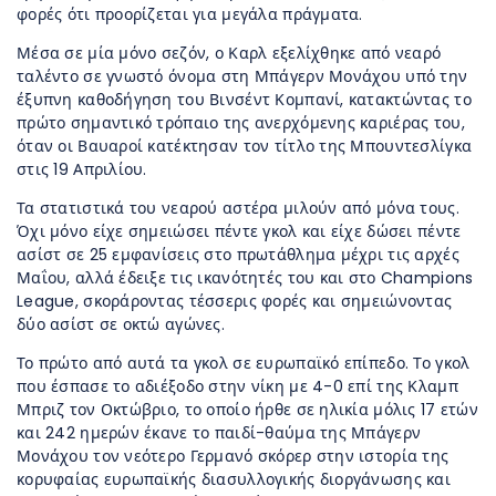
φορές ότι προορίζεται για μεγάλα πράγματα.
Μέσα σε μία μόνο σεζόν, ο Καρλ εξελίχθηκε από νεαρό
ταλέντο σε γνωστό όνομα στη Μπάγερν Μονάχου υπό την
έξυπνη καθοδήγηση του Βινσέντ Κομπανί, κατακτώντας το
πρώτο σημαντικό τρόπαιο της ανερχόμενης καριέρας του,
όταν οι Βαυαροί κατέκτησαν τον τίτλο της Μπουντεσλίγκα
στις 19 Απριλίου.
Τα στατιστικά του νεαρού αστέρα μιλούν από μόνα τους.
Όχι μόνο είχε σημειώσει πέντε γκολ και είχε δώσει πέντε
ασίστ σε 25 εμφανίσεις στο πρωτάθλημα μέχρι τις αρχές
Μαΐου, αλλά έδειξε τις ικανότητές του και στο Champions
League, σκοράροντας τέσσερις φορές και σημειώνοντας
δύο ασίστ σε οκτώ αγώνες.
Το πρώτο από αυτά τα γκολ σε ευρωπαϊκό επίπεδο. Το γκολ
που έσπασε το αδιέξοδο στην νίκη με 4-0 επί της Κλαμπ
Μπριζ τον Οκτώβριο, το οποίο ήρθε σε ηλικία μόλις 17 ετών
και 242 ημερών έκανε το παιδί-θαύμα της Μπάγερν
Μονάχου τον νεότερο Γερμανό σκόρερ στην ιστορία της
κορυφαίας ευρωπαϊκής διασυλλογικής διοργάνωσης και