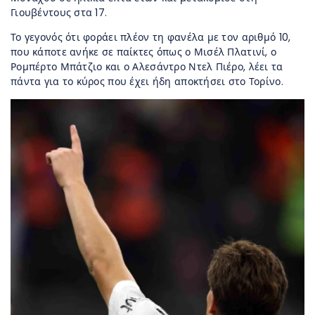
Γιουβέντους στα 17.
Το γεγονός ότι φοράει πλέον τη φανέλα με τον αριθμό 10,
που κάποτε ανήκε σε παίκτες όπως ο Μισέλ Πλατινί, ο
Ρομπέρτο Μπάτζιο και ο Αλεσάντρο Ντελ Πιέρο, λέει τα
πάντα για το κύρος που έχει ήδη αποκτήσει στο Τορίνο.