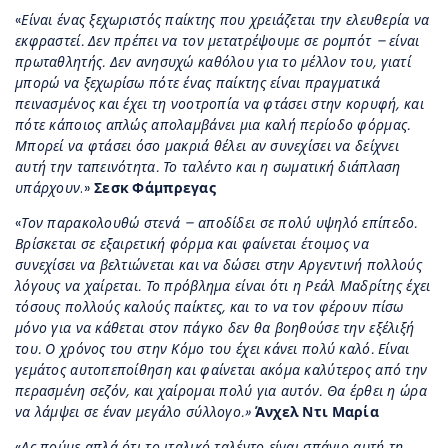
«
Είναι ένας ξεχωριστός παίκτης που χρειάζεται την ελευθερία να
εκφραστεί. Δεν πρέπει να τον μετατρέψουμε σε ρομπότ – είναι
πρωταθλητής. Δεν ανησυχώ καθόλου για το μέλλον του, γιατί
μπορώ να ξεχωρίσω πότε ένας παίκτης είναι πραγματικά
πεινασμένος και έχει τη νοοτροπία να φτάσει στην κορυφή, και
πότε κάποιος απλώς απολαμβάνει μια καλή περίοδο φόρμας.
Μπορεί να φτάσει όσο μακριά θέλει αν συνεχίσει να δείχνει
αυτή την ταπεινότητα. Το ταλέντο και η σωματική διάπλαση
υπάρχουν
.»
Σεσκ Φάμπρεγας
«
Τον παρακολουθώ στενά – αποδίδει σε πολύ υψηλό επίπεδο.
Βρίσκεται σε εξαιρετική φόρμα και φαίνεται έτοιμος να
συνεχίσει να βελτιώνεται και να δώσει στην Αργεντινή πολλούς
λόγους να χαίρεται. Το πρόβλημα είναι ότι η Ρεάλ Μαδρίτης έχει
τόσους πολλούς καλούς παίκτες, και το να τον φέρουν πίσω
μόνο για να κάθεται στον πάγκο δεν θα βοηθούσε την εξέλιξή
του. Ο χρόνος του στην Κόμο του έχει κάνει πολύ καλό. Είναι
γεμάτος αυτοπεποίθηση και φαίνεται ακόμα καλύτερος από την
περασμένη σεζόν, και χαίρομαι πολύ για αυτόν. Θα έρθει η ώρα
να λάμψει σε έναν μεγάλο σύλλογο.»
Άνχελ Ντι Μαρία
«
Ας πούμε απλά ότι το ιταλικό ταλέντο είναι σπάνιο αυτή τη