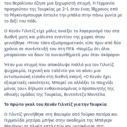
του Βερολίνου έζησε μια ξεχωριστή στιγμή. Η Γερμανία
προηγούταν της Τουρκίας με 2-1, όταν ένας 18χρονος από
το Ρέγκενσμπουργκ έστειλε την μπάλα στην πάνω γωνία με
το δεξί του πόδι.
Ο Κενάν Γιλντίζ είχε μόλις ανοίξει το λογαριασμό του στα
διεθνή ματς και μάλιστα εναντίον της χώρας όπου
γεννήθηκε. «Ήταν τόσο εξωπραγματικό», είπε πριν από δύο
χρόνια σε συνέντευξή του στη FIFA. «Νομίζω ότι όλοι
μπορούσαν να δουν τα συναισθήματά μου όταν σκόραρα».
Ήταν μια στιγμή που αποκάλυψε πολλά για τον Γιλντίζ:
ψυχραιμία, τεχνική και ταλέντο για να κάνει μια
εντυπωσιακή είσοδο στη διεθνή σκηνή. «Ο Κενάν έχει
εξαιρετικές ικανότητες. Μπορεί να αλλάξει το παιχνίδι
μόνος του», δήλωσε ενθουσιασμένος ο προπονητής της
εθνικής ομάδας της Τουρκίας, Βιντσέντζο Μοντέλα.
Το πρώτο γκολ του Κενάν Γιλντίζ για την Τουρκία
Ο Γιλντίζ γεννήθηκε στη Βαυαρία από Τούρκο πατέρα και
Γερμανίδα μητέρα, μπήκε στην ακαδημία της Μπάγερν
Μονάχου σε ηλικία επτά ετών και μετακόμισε στη