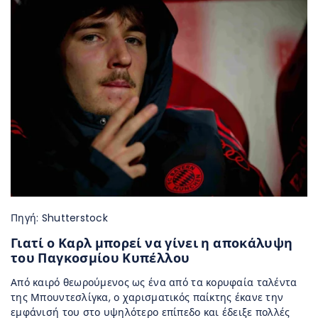
Πηγή: Shutterstock
Γιατί ο Καρλ μπορεί να γίνει η αποκάλυψη
του Παγκοσμίου Κυπέλλου
Από καιρό θεωρούμενος ως ένα από τα κορυφαία ταλέντα
της Μπουντεσλίγκα, ο χαρισματικός παίκτης έκανε την
εμφάνισή του στο υψηλότερο επίπεδο και έδειξε πολλές