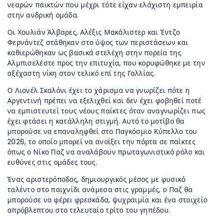
νεαρών παικτών που μέχρι τότε είχαν ελάχιστη εμπειρία
στην ανδρική ομάδα.
Οι Χουλιάν Άλβαρες, Αλέξις Μακάλιστερ και Έντζο
Φερνάντεζ στάθηκαν στο ύψος των περιστάσεων και
καθιερώθηκαν ως βασικά στελέχη στην πορεία της
Αλμπισελέστε προς την επιτυχία, που κορυφώθηκε με την
αξέχαστη νίκη στον τελικό επί της Γαλλίας.
Ο Λιονέλ Σκαλόνι έχει το χάρισμα να γνωρίζει πότε η
Αργεντινή πρέπει να εξελιχθεί και δεν έχει φοβηθεί ποτέ
να εμπιστευτεί τους νέους παίκτες όταν αναγνωρίζει πως
έχει φτάσει η κατάλληλη στιγμή. Αυτό το μοτίβο θα
μπορούσε να επαναληφθεί στο Παγκόσμιο Κύπελλο του
2026, το οποίο μπορεί να ανοίξει την πόρτα σε παίκτες
όπως ο Νίκο Παζ να αναλάβουν πρωταγωνιστικό ρόλο και
ευθύνες στις ομάδες τους.
Ένας αριστερόποδος, δημιουργικός μέσος με φυσικό
ταλέντο στο παιχνίδι ανάμεσα στις γραμμές, ο Παζ θα
μπορούσε να φέρει φρεσκάδα, ψυχραιμία και ένα στοιχείο
απρόβλεπτου στο τελευταίο τρίτο του γηπέδου.