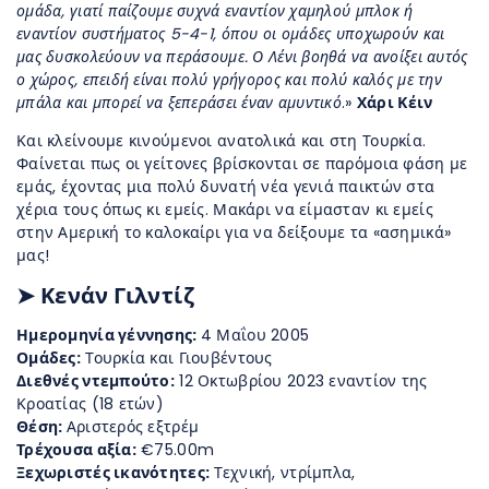
ομάδα, γιατί παίζουμε συχνά εναντίον χαμηλού μπλοκ ή
εναντίον συστήματος 5-4-1, όπου οι ομάδες υποχωρούν και
μας δυσκολεύουν να περάσουμε. Ο Λένι βοηθά να ανοίξει αυτός
ο χώρος, επειδή είναι πολύ γρήγορος και πολύ καλός με την
μπάλα και μπορεί να ξεπεράσει έναν αμυντικό
.»
Χάρι Κέιν
Και κλείνουμε κινούμενοι ανατολικά και στη Τουρκία.
Φαίνεται πως οι γείτονες βρίσκονται σε παρόμοια φάση με
εμάς, έχοντας μια πολύ δυνατή νέα γενιά παικτών στα
χέρια τους όπως κι εμείς. Μακάρι να είμασταν κι εμείς
στην Αμερική το καλοκαίρι για να δείξουμε τα «ασημικά»
μας!
➤ Κενάν Γιλντίζ
Ημερομηνία γέννησης:
4 Μαΐου 2005
Ομάδες:
Τουρκία και Γιουβέντους
Διεθνές ντεμπούτο:
12 Οκτωβρίου 2023 εναντίον της
Κροατίας (18 ετών)
Θέση:
Αριστερός εξτρέμ
Τρέχουσα αξία:
€75.00m
Ξεχωριστές ικανότητες:
Τεχνική, ντρίμπλα,