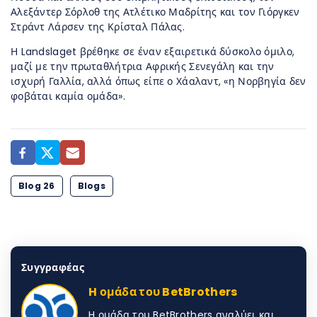
Αλεξάντερ Σόρλοθ της Ατλέτικο Μαδρίτης και τον Γιόργκεν
Στράντ Λάρσεν της Κρίσταλ Πάλας.
Η Landslaget βρέθηκε σε έναν εξαιρετικά δύσκολο όμιλο,
μαζί με την πρωταθλήτρια Αφρικής Σενεγάλη και την
ισχυρή Γαλλία, αλλά όπως είπε ο Χάαλαντ, «η Νορβηγία δεν
φοβάται καμία ομάδα».
Blog 26
Blogs
Συγγραφέας
H ομάδα του BetBrothers
H ομάδα του BetBrothers αναλύει και