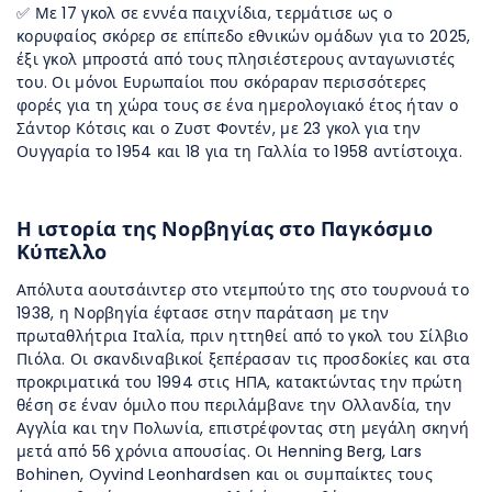
✅ Με 17 γκολ σε εννέα παιχνίδια, τερμάτισε ως ο
κορυφαίος σκόρερ σε επίπεδο εθνικών ομάδων για το 2025,
έξι γκολ μπροστά από τους πλησιέστερους ανταγωνιστές
του. Οι μόνοι Ευρωπαίοι που σκόραραν περισσότερες
φορές για τη χώρα τους σε ένα ημερολογιακό έτος ήταν ο
Σάντορ Κότσις και ο Ζυστ Φοντέν, με 23 γκολ για την
Ουγγαρία το 1954 και 18 για τη Γαλλία το 1958 αντίστοιχα.
Η ιστορία της Νορβηγίας στο Παγκόσμιο
Κύπελλο
Απόλυτα αουτσάιντερ στο ντεμπούτο της στο τουρνουά το
1938, η Νορβηγία έφτασε στην παράταση με την
πρωταθλήτρια Ιταλία, πριν ηττηθεί από το γκολ του Σίλβιο
Πιόλα. Οι σκανδιναβικοί ξεπέρασαν τις προσδοκίες και στα
προκριματικά του 1994 στις ΗΠΑ, κατακτώντας την πρώτη
θέση σε έναν όμιλο που περιλάμβανε την Ολλανδία, την
Αγγλία και την Πολωνία, επιστρέφοντας στη μεγάλη σκηνή
μετά από 56 χρόνια απουσίας. Οι Henning Berg, Lars
Bohinen, Oyvind Leonhardsen και οι συμπαίκτες τους