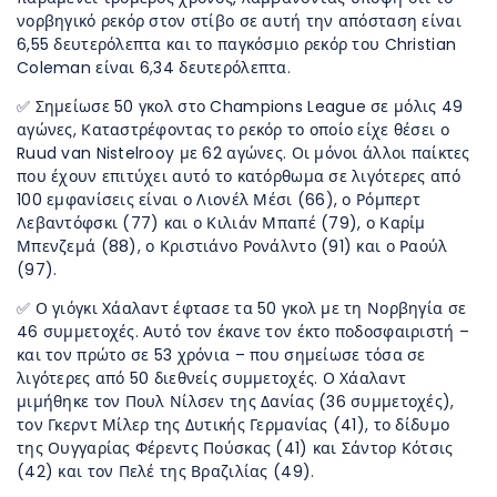
νορβηγικό ρεκόρ στον στίβο σε αυτή την απόσταση είναι
6,55 δευτερόλεπτα και το παγκόσμιο ρεκόρ του Christian
Coleman είναι 6,34 δευτερόλεπτα.
✅ Σημείωσε 50 γκολ στο Champions League σε μόλις 49
αγώνες, Καταστρέφοντας το ρεκόρ το οποίο είχε θέσει ο
Ruud van Nistelrooy με 62 αγώνες. Οι μόνοι άλλοι παίκτες
που έχουν επιτύχει αυτό το κατόρθωμα σε λιγότερες από
100 εμφανίσεις είναι ο Λιονέλ Μέσι (66), ο Ρόμπερτ
Λεβαντόφσκι (77) και ο Κιλιάν Μπαπέ (79), ο Καρίμ
Μπενζεμά (88), ο Κριστιάνο Ρονάλντο (91) και ο Ραούλ
(97).
✅ Ο γιόγκι Χάαλαντ έφτασε τα 50 γκολ με τη Νορβηγία σε
46 συμμετοχές. Αυτό τον έκανε τον έκτο ποδοσφαιριστή –
και τον πρώτο σε 53 χρόνια – που σημείωσε τόσα σε
λιγότερες από 50 διεθνείς συμμετοχές. Ο Χάαλαντ
μιμήθηκε τον Πουλ Νίλσεν της Δανίας (36 συμμετοχές),
τον Γκερντ Μίλερ της Δυτικής Γερμανίας (41), το δίδυμο
της Ουγγαρίας Φέρεντς Πούσκας (41) και Σάντορ Κότσις
(42) και τον Πελέ της Βραζιλίας (49).