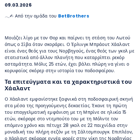
09.03.2026
𓂃✍︎ Από την ομάδα του
BetBrothers
Μοιάζει λίγο με τον Θορ και παίρνει τη στάση του Λωτού
όπως ο Σίβα όταν σκοράρει. Ο Έρλινγκ Μπράουτ Χάαλαντ
είναι ένας θεός για τους Νορβηγούς, ένας θεός των γκολ με
στατιστικά από άλλον πλανήτη που καταρρίπτει ρεκόρ
ασταμάτητα. Μόλις 25 ετών, έχει βάλει πλώρη να γίνει ο
κορυφαίος σκόρερ στην ιστορία του ποδοσφαίρου.
Τα επιτεύγματα και τα χαρακτηριστικά του
Χάαλαντ
Ο Χάαλαντ εμφανίστηκε ξαφνικά στη ποδοσφαιρική σκηνή
στα μέσα της προηγούμενης δεκαετίας. Έκανε τη πρώτη
του επαγγελματική εμφάνιση με τη Μπρίνε σε ηλικία 15
ετών, σκόραρε στο ντεμπούτο του με τη Μόλντε τον
επόμενο χρόνο και πέτυχε 28 γκολ σε 22 παιχνίδια στην
μοναδική του πλήρη σεζόν με τη Σάλτσμπουργκ. Επιπλέον,
ο Χάαλαντ σκόραρε εννέα φορές στην νίκη της Νορβηγίας