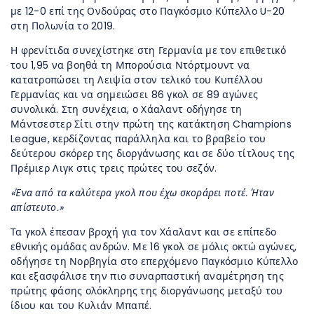
με 12-0 επί της Ονδούρας στο Παγκόσμιο Κύπελλο U-20
στη Πολωνία το 2019.
Η φρενίτιδα συνεχίστηκε στη Γερμανία με τον επιθετικό
του 1,95 να βοηθά τη Μπορούσια Ντόρτμουντ να
κατατροπώσει τη Λειψία στον τελικό του Κυπέλλου
Γερμανίας και να σημειώσει 86 γκολ σε 89 αγώνες
συνολικά. Στη συνέχεια, ο Χάαλαντ οδήγησε τη
Μάντσεστερ Σίτι στην πρώτη της κατάκτηση Champions
League, κερδίζοντας παράλληλα και το βραβείο του
δεύτερου σκόρερ της διοργάνωσης και σε δύο τίτλους της
Πρέμιερ Λιγκ στις τρεις πρώτες του σεζόν.
«Ένα από τα καλύτερα γκολ που έχω σκοράρει ποτέ. Ήταν
απίστευτο.»
Τα γκολ έπεσαν βροχή για τον Χάαλαντ και σε επίπεδο
εθνικής ομάδας ανδρών. Με 16 γκολ σε μόλις οκτώ αγώνες,
οδήγησε τη Νορβηγία στο επερχόμενο Παγκόσμιο Κύπελλο
και εξασφάλισε την πιο συναρπαστική αναμέτρηση της
πρώτης φάσης ολόκληρης της διοργάνωσης μεταξύ του
ίδιου και του Κυλιάν Μπαπέ.