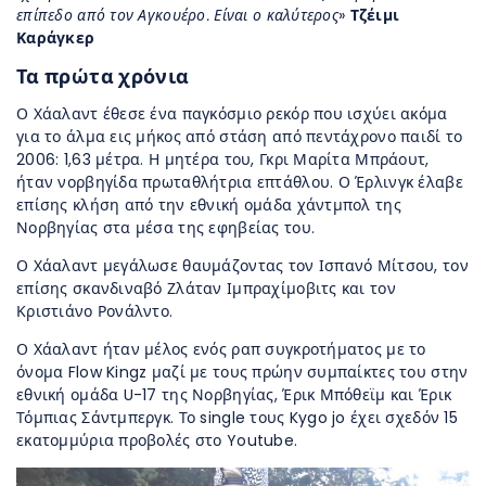
επίπεδο από τον Αγκουέρο. Είναι ο καλύτερος
»
Τζέιμι
Καράγκερ
Τα πρώτα χρόνια
Ο Χάαλαντ έθεσε ένα παγκόσμιο ρεκόρ που ισχύει ακόμα
για το άλμα εις μήκος από στάση από πεντάχρονο παιδί το
2006: 1,63 μέτρα. Η μητέρα του, Γκρι Μαρίτα Μπράουτ,
ήταν νορβηγίδα πρωταθλήτρια επτάθλου. Ο Έρλινγκ έλαβε
επίσης κλήση από την εθνική ομάδα χάντμπολ της
Νορβηγίας στα μέσα της εφηβείας του.
Ο Χάαλαντ μεγάλωσε θαυμάζοντας τον Ισπανό Μίτσου, τον
επίσης σκανδιναβό Ζλάταν Ιμπραχίμοβιτς και τον
Κριστιάνο Ρονάλντο.
Ο Χάαλαντ ήταν μέλος ενός ραπ συγκροτήματος με το
όνομα Flow Kingz μαζί με τους πρώην συμπαίκτες του στην
εθνική ομάδα U-17 της Νορβηγίας, Έρικ Μπόθεϊμ και Έρικ
Τόμπιας Σάντμπεργκ. Το single τους Kygo jo έχει σχεδόν 15
εκατομμύρια προβολές στο Youtube.