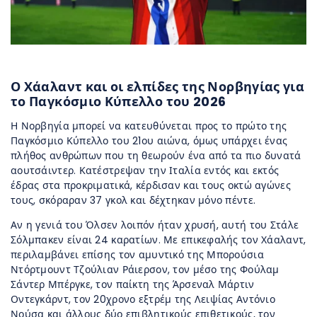
Ο Χάαλαντ και οι ελπίδες της Νορβηγίας για
το Παγκόσμιο Κύπελλο του 2026
Η Νορβηγία μπορεί να κατευθύνεται προς το πρώτο της
Παγκόσμιο Κύπελλο του 21ου αιώνα, όμως υπάρχει ένας
πλήθος ανθρώπων που τη θεωρούν ένα από τα πιο δυνατά
αουτσάιντερ. Κατέστρεψαν την Ιταλία εντός και εκτός
έδρας στα προκριματικά, κέρδισαν και τους οκτώ αγώνες
τους, σκόραραν 37 γκολ και δέχτηκαν μόνο πέντε.
Αν η γενιά του Όλσεν λοιπόν ήταν χρυσή, αυτή του Στάλε
Σόλμπακεν είναι 24 καρατίων. Με επικεφαλής τον Χάαλαντ,
περιλαμβάνει επίσης τον αμυντικό της Μπορούσια
Ντόρτμουντ Τζούλιαν Ράιερσον, τον μέσο της Φούλαμ
Σάντερ Μπέργκε, τον παίκτη της Άρσεναλ Μάρτιν
Οντεγκάρντ, τον 20χρονο εξτρέμ της Λειψίας Αντόνιο
Νούσα και άλλους δύο επιβλητικούς επιθετικούς, τον