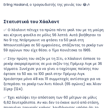
Erling Haaland, ο τραγουδιστής της γενιάς του 😂🎶
Στατιστικά του Χάαλαντ
✅ Ο Χάαλαντ πέτυχε τα πρώτα πέντε γκολ του με τη μαύρη
και κίτρινη φανέλα σε μόλις 56 λεπτά. Αυτά βοήθησαν το
Νο 9 της Ντόρτμουντ να φτάσει τα 50 γκολ στη
Μπουντεσλίγκα σε 50 εμφανίσεις, σπάζοντας το ρεκόρ των
59 αγώνων που είχε θέσει ο Τίμο Κονιέτσκα το 1965.
✅ Στην πρώτη του σεζόν με τη Σίτι, ο Χάαλαντ έσπασε το
ρεκόρ σκοραρίσματος σε μια σεζόν της Πρέμιερ Λιγκ με 36
τέρματα. Συνέχισε για να γίνει ο ταχύτερος παίκτης που
έφτασε τα 50 και τα 100 γκολ στην Πρέμιερ Λιγκ.
Χρειάστηκε μόνο 48 και 111 συμμετοχές αντίστοιχα για να
ξεπεράσει τα ρεκόρ των Άντι Κόουλ (65 αγώνες) και Άλαν
Σίρερ (124).
✅ Έχει καλύψει την απόσταση των 60 μέτρων σε μόλις
6,62 δευτερόλεπτα. Αν και δεν το έκανε αυτό από στάση,
παραμένει τρομερός χρόνος, λαμβάνοντας υπόψη ότι το