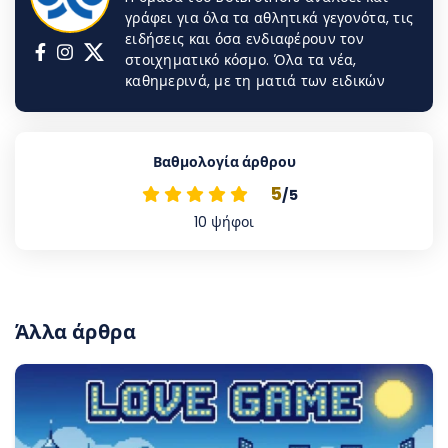
γράφει για όλα τα αθλητικά γεγονότα, τις
ειδήσεις και όσα ενδιαφέρουν τον
στοιχηματικό κόσμο. Όλα τα νέα,
καθημερινά, με τη ματιά των ειδικών
Βαθμολογία άρθρου
5
/5
10
ψήφοι
Άλλα άρθρα