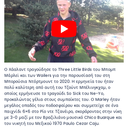
Ο Χάαλαντ τραγούδησε το Three Little Birds του Μπομπ
Μάρλεϊ και των Wailers για την παρουσίασή του στη
Μπορούσια Ντόρτμουντ το 2020. Η ερμηνεία του ήταν
πολύ καλύτερη από αυτή του Τζούντ Μπέλινγκχαμ, ο
οποίος ερμήνευσε το τραγούδι So Sick του Ne-Yo,
προκαλώντας γέλια στους συμπαίκτες του. Ο Marley ήταν
μεγάλος οπαδός του ποδοσφαίρου και συμμετείχε σε ένα
παιχνίδι 6×6 στο Ρίο ντε Τζανέιρο, σκοράροντας στην νίκη
με 3-0 μαζί με τον Βραζιλιάνο μουσικό Chico Buarque και
τον νικητή του Μεξικού 1970 Paulo Cezar Caju.