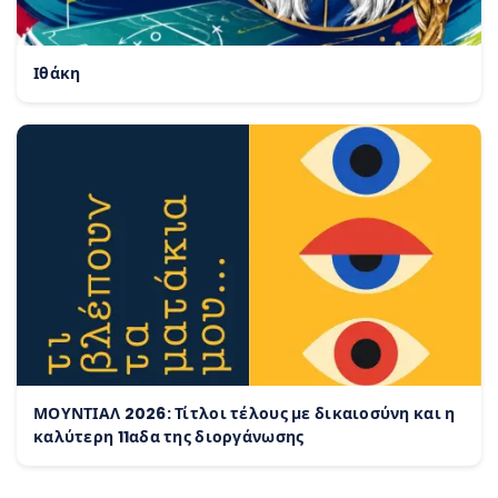
Ιθάκη
ΜΟΥΝΤΙΑΛ 2026: Τίτλοι τέλους με δικαιοσύνη και η
καλύτερη 11αδα της διοργάνωσης