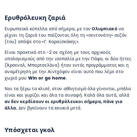
Ερυθρόλευκη ζαριά
Ευρωπαϊκά κύπελλα από σήμερα, με τον
Ολυμπιακό
να
ρίχνει τη ζαριά του παίζοντας όλη τη «σεντονάτη» σεζόν
(του) απόψε στο «Γ. Καραϊσκάκης».
Είναι πρακτικά στο -2 σε σχέση με τους αρχικούς
υπολογισμούς από την ισοπαλία με την Πάφο, οι δύο ήττες
(Άρσεναλ, Μπαρτσελόνα) ήταν εντός προγράμματος και η
αναμέτρηση με την Αϊντχόφεν είναι αυτό που λέμε στο
χωριό μου
Win or go home
.
Ναι τα ξέρω τα κλισέ, στον αθλητισμό όλα γίνονται, μπάλα
είναι και γυρίζει και όλα τα συναφή. Καλά όλα αυτά, αλλά
αν δεν κερδίσουν οι ερυθρόλευκοι σήμερα, πάνε για
άλλα.
Δεν βγαίνουν τα κουκιά μετά.
Υπόσχεται γκολ