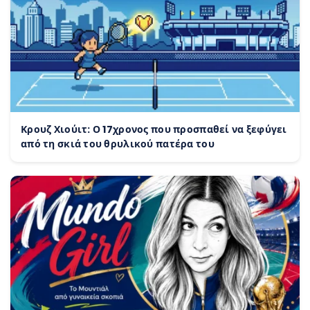
Κρουζ Χιούιτ: Ο 17χρονος που προσπαθεί να ξεφύγει
από τη σκιά του θρυλικού πατέρα του