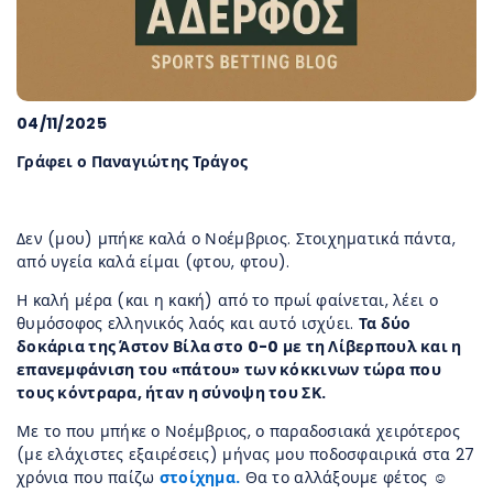
04/11/2025
Γράφει ο Παναγιώτης Τράγος
Δεν (μου) μπήκε καλά ο Νοέμβριος. Στοιχηματικά πάντα,
από υγεία καλά είμαι (φτου, φτου).
Η καλή μέρα (και η κακή) από το πρωί φαίνεται, λέει ο
θυμόσοφος ελληνικός λαός και αυτό ισχύει.
Τα δύο
δοκάρια της Άστον Βίλα στο 0-0 με τη Λίβερπουλ και η
επανεμφάνιση του «πάτου» των κόκκινων τώρα που
τους κόντραρα, ήταν η σύνοψη του ΣΚ.
Με το που μπήκε ο Νοέμβριος, ο παραδοσιακά χειρότερος
(με ελάχιστες εξαιρέσεις) μήνας μου ποδοσφαιρικά στα 27
χρόνια που παίζω
στοίχημα.
Θα το αλλάξουμε φέτος
☺