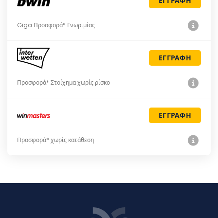
ΕΓΓΡΑΦΗ
Giga Προσφορά* Γνωριμίας
ΕΓΓΡΑΦΗ
Προσφορά* Στοίχημα χωρίς ρίσκο
ΕΓΓΡΑΦΗ
Προσφορά* χωρίς κατάθεση