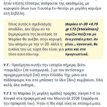
ήταν επίσης τέσσερις απόφοιτοι της ακαδημίας, με
κορυφαίο όλων των Γιουσέφ Εν-Νεσίρι με μεγάλη καριέρα
στη Σεβίλλη.
Όλος αυτός ο σχεδιασμός
Μαρόκο U-20 +0.75
αποδίδει. Δεν ξέρω αν τα
@ 1.72 (Stoiximan)
ξημερώματα της Δευτέρας το
νομίζω παίζεται με
Μαρόκο θα ανέβει στην κορυφή
ένα μεσαίο μπετ. Αν
του κόσμου με την U-20. Αλλά η
γίνει… κανονικό, θα
εικόνα του ως τώρα δεν είναι για
μπει και στα
τόσο αουτσάιντερ.
προγνωστικά.
Υ.Γ.
: Προτίμησα αυτήν την ιστορία σήμερα, διότι
«ταιριάζει» (σε εισαγωγικά…) με τον αντίστοιχο
προγραμματισμό (lol) στην Ελλάδα. Όχι μόνο στο
ποδόσφαιρο. Και στο μπάσκετ το ίδιο (δεν) συμβαίνει. Όλα
καλά, όλα ανθηρά…
Υ.Γ.1
: Το Μαρόκο (η μεγάλη ομάδα) προχθές νίκησε 1-0 το
Κονγκό στα προκριματικά του Μουντιάλ 2026 (σφράγισε
την πρόκρισή του). Ήταν η 16η σερί νίκη σε επίσημο ματς