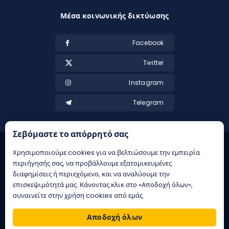
Μέσα κοινωνικής δικτύωσης
Facebook
Twitter
Instagram
Telegram
Σεβόμαστε το απόρρητό σας
Χρησιμοποιούμε cookies για να βελτιώσουμε την εμπειρία
περιήγησής σας, να προβάλλουμε εξατομικευμένες
διαφημίσεις ή περιεχόμενο, και να αναλύουμε την
επισκεψιμότητά μας. Κάνοντας κλικ στο «Αποδοχή όλων»,
συναινείτε στην χρήση cookies από εμάς.
21+ | Αρμόδιος Ρυθμιστής ΕΕΕΠ | Κίνδυνος εθισμού & απώλειας
περιουσίας | ΕΟΠΑΕ – ΓΡΑΜΜΗ ΣΥΜΒΟΥΛΕΥΤΙΚΗΣ: 1114 | Παιξε
Αποδοχή όλων
υπευθυνα