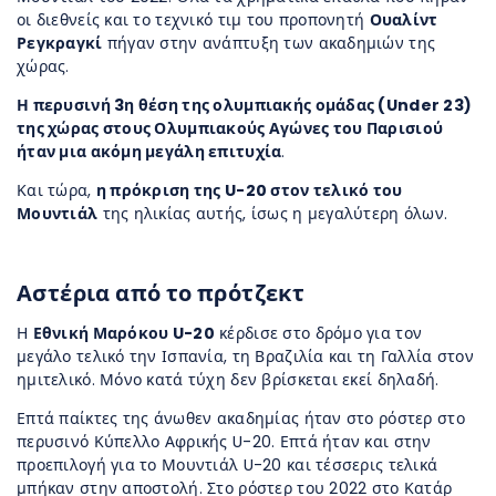
οι διεθνείς και το τεχνικό τιμ του προπονητή
Ουαλίντ
Ρεγκραγκί
πήγαν στην ανάπτυξη των ακαδημιών της
χώρας.
Η περυσινή 3η θέση της ολυμπιακής ομάδας (Under 23)
της χώρας στους Ολυμπιακούς Αγώνες του Παρισιού
ήταν μια ακόμη μεγάλη επιτυχία
.
Και τώρα,
η πρόκριση της U-20 στον τελικό του
Μουντιάλ
της ηλικίας αυτής, ίσως η μεγαλύτερη όλων.
Αστέρια από το πρότζεκτ
Η
Εθνική Μαρόκου U-20
κέρδισε στο δρόμο για τον
μεγάλο τελικό την Ισπανία, τη Βραζιλία και τη Γαλλία στον
ημιτελικό. Μόνο κατά τύχη δεν βρίσκεται εκεί δηλαδή.
Επτά παίκτες της άνωθεν ακαδημίας ήταν στο ρόστερ στο
περυσινό Κύπελλο Αφρικής U-20. Επτά ήταν και στην
προεπιλογή για το Μουντιάλ U-20 και τέσσερις τελικά
μπήκαν στην αποστολή. Στο ρόστερ του 2022 στο Κατάρ