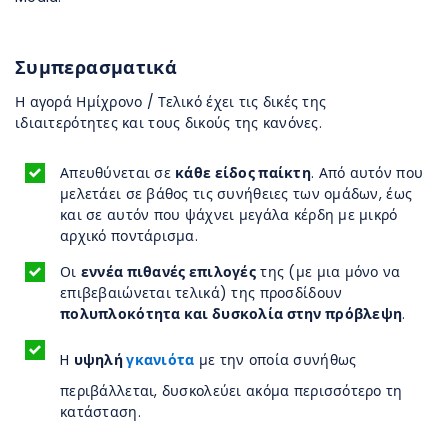
Συμπερασματικά
Η αγορά Ημίχρονο / Τελικό έχει τις δικές της
ιδιαιτερότητες και τους δικούς της κανόνες.
Απευθύνεται σε
κάθε είδος παίκτη
. Από αυτόν που
μελετάει σε βάθος τις συνήθειες των ομάδων, έως
και σε αυτόν που ψάχνει μεγάλα κέρδη με μικρό
αρχικό ποντάρισμα.
Οι
εννέα πιθανές επιλογές
της (με μια μόνο να
επιβεβαιώνεται τελικά) της προσδίδουν
πολυπλοκότητα και δυσκολία στην πρόβλεψη
.
H
υψηλή
γκανιότα
με την οποία συνήθως
περιβάλλεται, δυσκολεύει ακόμα περισσότερο τη
κατάσταση.