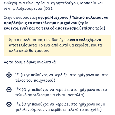
ενδεχόμενα είναι
τρία
: Νίκη γηπεδούχου, ισοπαλία και
νίκη φιλοξενούμενου (1Χ2).
Στην συνδυαστική
αγορά Ημίχρονο / Τελικό
καλείσαι να
προβλέψεις το αποτέλεσμα ημιχρόνου (τρία
ενδεχόμενα) και το τελικό αποτέλεσμα (επίσης τρία)
.
Άρα ο συνδυασμός των δύο έχει
εννιά ενδεχόμενα
αποτελέσματα
. Το ένα από αυτά θα κερδίσει και τα
άλλα οκτώ θα χάσουν.
Ας τα δούμε όμως αναλυτικά:
1/1 (Ο γηπεδούχος να κερδίζει στο ημίχρονο και στο
τέλος του παιχνιδιού)
1/Χ (Ο γηπεδούχος να κερδίζει στο ημίχρονο και το
τελικό αποτέλεσμα να είναι ισοπαλία)
1/2 (Ο γηπεδούχος να κερδίζει στο ημίχρονο και ο
φιλοξενούμενος να κερδίσει τελικά το παιχνίδι)