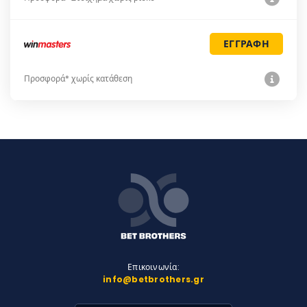
ΕΓΓΡΑΦΗ
Προσφορά* χωρίς κατάθεση
Επικοινωνία:
info@betbrothers.gr