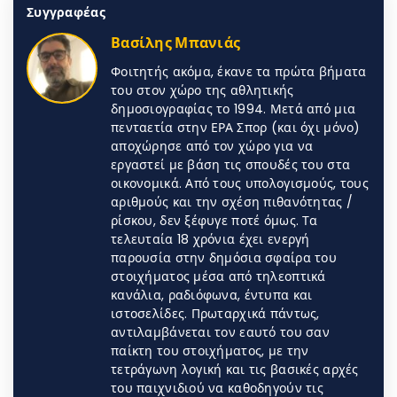
Συγγραφέας
Βασίλης Μπανιάς
Φοιτητής ακόμα, έκανε τα πρώτα βήματα
του στον χώρο της αθλητικής
δημοσιογραφίας το 1994. Μετά από μια
πενταετία στην ΕΡΑ Σπορ (και όχι μόνο)
αποχώρησε από τον χώρο για να
εργαστεί με βάση τις σπουδές του στα
οικονομικά. Από τους υπολογισμούς, τους
αριθμούς και την σχέση πιθανότητας /
ρίσκου, δεν ξέφυγε ποτέ όμως. Τα
τελευταία 18 χρόνια έχει ενεργή
παρουσία στην δημόσια σφαίρα του
στοιχήματος μέσα από τηλεοπτικά
κανάλια, ραδιόφωνα, έντυπα και
ιστοσελίδες. Πρωταρχικά πάντως,
αντιλαμβάνεται τον εαυτό του σαν
παίκτη του στοιχήματος, με την
τετράγωνη λογική και τις βασικές αρχές
του παιχνιδιού να καθοδηγούν τις