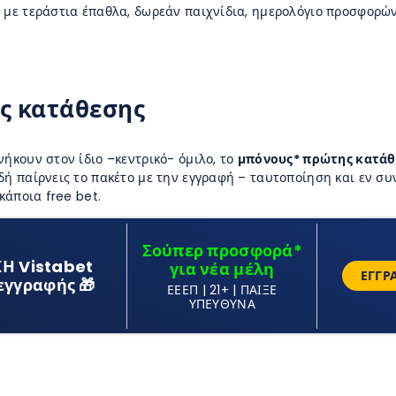
 με τεράστια έπαθλα, δωρεάν παιχνίδια, ημερολόγιο προσφορών
ς κατάθεσης
νήκουν στον ίδιο –κεντρικό- όμιλο, το
μπόνους* πρώτης κατάθ
δή παίρνεις το πακέτο με την εγγραφή – ταυτοποίηση και εν συ
κάποια free bet.
Σούπερ προσφορά*
Η Vistabet
για νέα μέλη
ΕΓΓΡ
εγγραφής 🎁
ΕΕΕΠ | 21+ | ΠΑΙΞΕ
ΥΠΕΥΘΥΝΑ