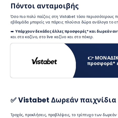
Πόντοι ανταμοιβής
Όσο πιο πολύ παίζεις στη Vistabet τόσο περισσότερους π
εβδομάδα μπορείς να πάρεις πλούσια δώρα ανάλογα το επ
➡️
Υπάρχουν δεκάδες άλλες προσφορές* και δωρεάν αν
και στο καζίνο, στο live καζίνο και στο πόκερ.
👉 ΜΟΝΑΔΙΚ
προσφορά* 
✅ Vistabet Δωρεάν παιχνίδια
Τροχός, προκλήσεις, προβλέψεις, το τρίπτυχο των δωρεάν 