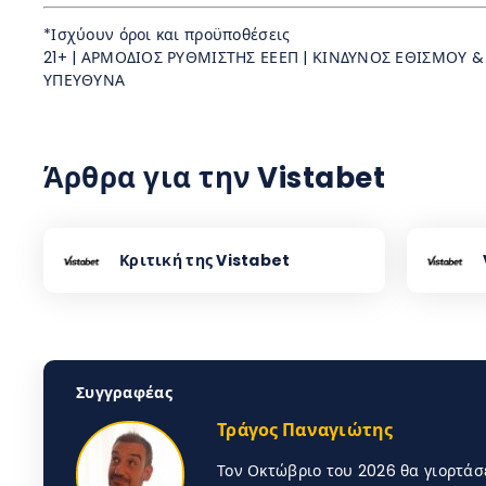
*Ισχύουν όροι και προϋποθέσεις
21+ | ΑΡΜΟΔΙΟΣ ΡΥΘΜΙΣΤΗΣ ΕΕΕΠ | ΚΙΝΔΥΝΟΣ ΕΘΙΣΜΟΥ & 
ΥΠΕΥΘΥΝΑ
Άρθρα για την Vistabet
Κριτική της Vistabet
Συγγραφέας
Τράγος Παναγιώτης
Τον Οκτώβριο του 2026 θα γιορτάσ