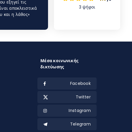
ου εξηγεί τις
3
ψήφοι
ίναι αποκλειστικά
υ και η λάθος»
Μέσα κοινωνικής
δικτύωσης
Facebook
Twitter
Instagram
Telegram