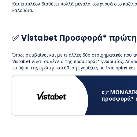
Και επιπλέον διαθέτει πολλά μεγάλα τουρνουά στο καζίνο
καλούδια.
✅ Vistabet Προσφορά* πρώτη
Όπως συμβαίνει και με τι άλλες δύο στοιχηματικές που α
Vistabet είναι συνέχεια της προσφοράς* γνωριμίας. Δηλα
το ύψος της πρώτης κατάθεσης γεμίζεις με free spins και 
👉 ΜΟΝΑΔΙΚ
προσφορά* 