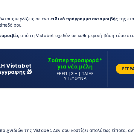
όντους κερδίζεις σε ένα
ειδικό πρόγραμμα ανταμοιβής
της ετα
ίπεδό σου.
ταμοιβές
από τη Vistabet σχεδόν σε καθημερινή βάση τόσο στο
Σούπερ προσφορά*
Η Vistabet
για νέα μέλη
ΕΓΓΡ
εγγραφής 🎁
ΕΕΕΠ | 21+ | ΠΑΙΞΕ
ΥΠΕΥΘΥΝΑ
παιχνιδιών της Vistabet. Δεν σου κοστίζει απολύτως τίποτα, αν