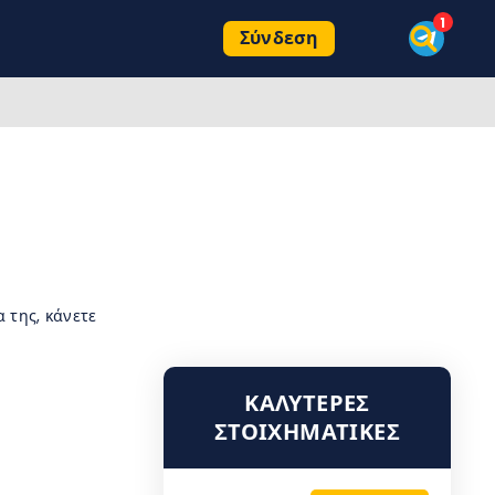
Σύνδεση
 της, κάνετε
ΚΑΛΎΤΕΡΕΣ
ΣΤΟΙΧΗΜΑΤΙΚΈΣ