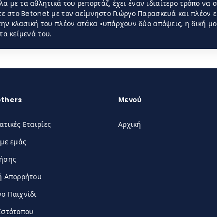
 με τα αθλητικά του ρεπορτάζ, έχει έναν ιδιαίτερο τρόπο να σ
τε στο Betonet με τον αείμνηστο Γιώργο Παρασκευά και πλέον ε
 την κλασική του πλέον ατάκα «υπάρχουν δύο απόψεις, η δική μο
τα κείμενά του.
others
Μενού
ατικές Εταιρίες
Αρχική
 με εμάς
ρήσης
ή Απορρήτου
ο Παιχνίδι
Ιστότοπου