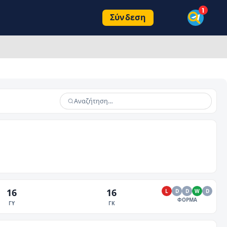
Σύνδεση
16
16
L
D
D
W
D
ΦΟΡΜΑ
ΓΥ
ΓΚ