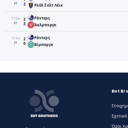
FΤ
2
Ρεάλ Σολτ Λέικ
Ράντερς
17 Ιαν
2
FΤ
3
Άαλμποργκ
Ράντερς
13 Ιαν
2
FΤ
0
Βίμποργκ
Bet Br
Στοιχημ
Σχετικά
Όροι Χ