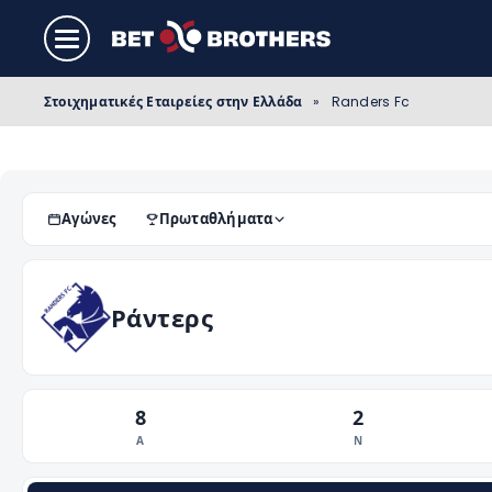
Στοιχηματικές Εταιρείες στην Ελλάδα
»
Randers Fc
Αγώνες
Πρωταθλήματα
Ράντερς
8
2
Α
Ν