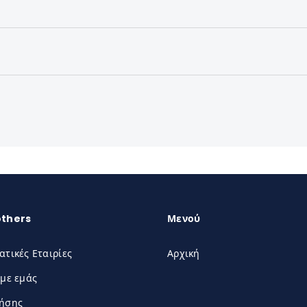
others
Μενού
ατικές Εταιρίες
Αρχική
 με εμάς
ρήσης