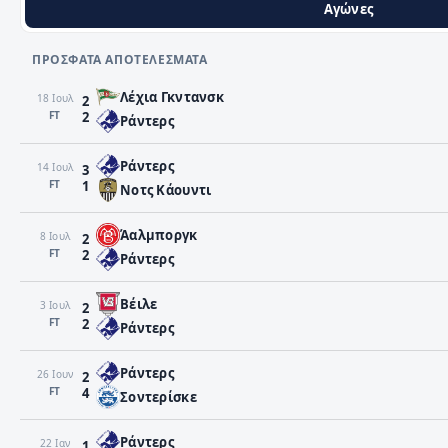
Αγώνες
ΠΡΌΣΦΑΤΑ ΑΠΟΤΕΛΈΣΜΑΤΑ
Λέχια Γκντανσκ
18 Ιουλ
2
FΤ
2
Ράντερς
Ράντερς
14 Ιουλ
3
FΤ
1
Νοτς Κάουντι
Άαλμποργκ
8 Ιουλ
2
FΤ
2
Ράντερς
Βέιλε
3 Ιουλ
2
FΤ
2
Ράντερς
Ράντερς
26 Ιουν
2
FΤ
4
Σοντερίσκε
Ράντερς
22 Ιαν
1