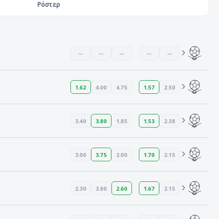
Ρόστερ
—
—
—
—
—
1.62
4.00
4.75
1.57
2.50
3.40
3.80
1.85
1.53
2.38
3.00
3.75
2.00
1.70
2.15
2.30
3.80
2.60
1.67
2.15