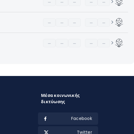
—
—
—
—
—
—
—
—
—
—
—
—
—
—
—
Μέσα κοινωνικής
δικτύωσης
Facebook
Twitter