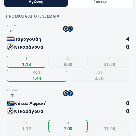
Αγώνες
Ρόστερ
ΠΡΌΣΦΑΤΑ ΑΠΟΤΕΛΈΣΜΑΤΑ
5 Ιουν
FΤ
4
Παραγουάη
0
Νικαράγουα
1
X
2
1.13
9.00
21.00
O2.5
U2.5
1.44
2.70
29 Μαΐ
FΤ
0
Νότια Αφρική
0
Νικαράγουα
1
X
2
1.12
7.00
17.00