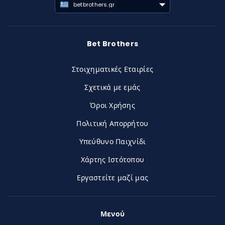
betbrothers.gr
Bet Brothers
Στοιχηματικές Εταιρίες
Σχετικά με εμάς
Όροι Χρήσης
Πολιτική Απορρήτου
Υπεύθυνο Παιχνίδι
Χάρτης Ιστότοπου
Εργαστείτε μαζί μας
Μενού