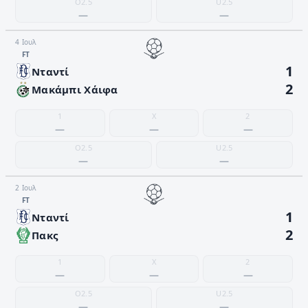
O2.5
U2.5
—
—
4 Ιουλ
FΤ
1
Νταντί
2
Μακάμπι Χάιφα
1
X
2
—
—
—
O2.5
U2.5
—
—
2 Ιουλ
FΤ
1
Νταντί
2
Πακς
1
X
2
—
—
—
O2.5
U2.5
—
—