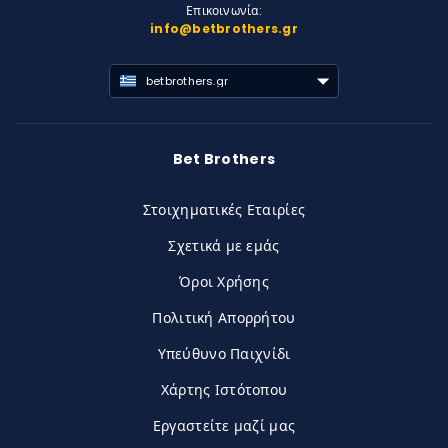
Επικοινωνία:
info@betbrothers.gr
betbrothers.gr
Bet Brothers
Στοιχηματικές Εταιρίες
Σχετικά με εμάς
Όροι Χρήσης
Πολιτική Απορρήτου
Υπεύθυνο Παιχνίδι
Χάρτης Ιστότοπου
Εργαστείτε μαζί μας