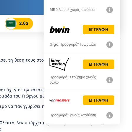
6150 Δώρα* χωρίς κατάθεση
2.62
ΕΓΓΡΑΦΗ
Χιούστον, 03:00 @ 27.06.2026
Giga Προσφορά* Γνωριμίας
σει τη θέση τους στους «32» μετά τα ιστορικά
ΕΓΓΡΑΦΗ
Προσφορά* Στοίχημα χωρίς
ρίσκο
αι όχι για την κατάταξη στον όμιλο – είναι το Πράσινο
ομάδα του Γιώργου Δώνη παίζει μόνο για τη νίκη.
ΕΓΓΡΑΦΗ
τοιμο να πανηγυρίσει πρόκριση, αλλά σε μια συνθήκη που
Προσφορά* χωρίς κατάθεση
0λεπτο. Δεν υπάρχει περίπτωση και οι δύο ομάδες να
ς.