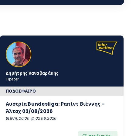
Δημήτρης Καναβαράκης
Tipster
ΠΟΔΌΣΦΑΙΡΟ
Αυστρία Bundesliga: Ραπίντ Βιέννης –
Άλταχ 02/08/2026
Βιέννη, 20:00 @ 02.08.2026