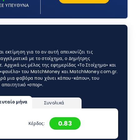
ΑΙΞΕ ΥΠΕΥΘΥΝΑ
ι εκτίμηση για το αν αυτή απεικονίζει τις
παγγελματικά με το στοίχημα, ο Δημήτρης
. Αρχικά ως μέλος της εφημερίδας «Το Στοίχημα» και
 τη «φανέλα» του MatchMoney και MatchMoney.com.gr.
αρά μια φαβόρα που χάνει κάπου-κάπου», του
απαιτητικό «σπορ».
ευταίο μήνα
Συνολικά
0.83
Κέρδος: