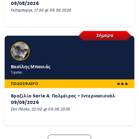
09/08/2026
Γκέτεμποργκ, 17:30 @ 09.08.2026
Σήμερα
Βασίλης Μπανιάς
Tipster
ΠΟΔΌΣΦΑΙΡΟ
🔥🔥🔥
Βραζιλία Serie A: Παλμέιρας – Ιντερνασιονάλ
09/08/2026
Σαο Πάολο, 22:00 @ 09.08.2026