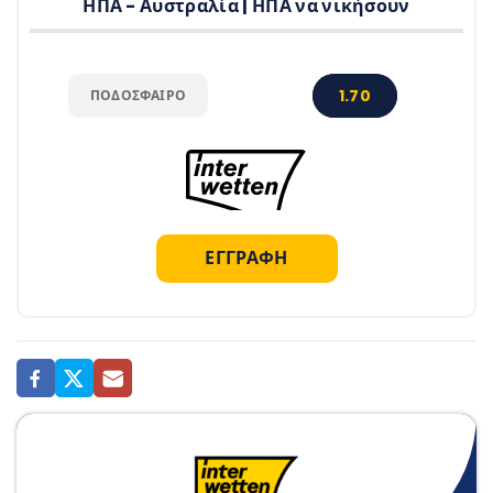
ΗΠΑ - Αυστραλία | ΗΠΑ να νικήσουν
1.70
ΠΟΔΌΣΦΑΙΡΟ
ΕΓΓΡΑΦΗ