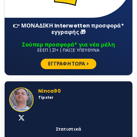
👉 ΜΟΝΑΔΙΚΗ Interwetten προσφορά*
εγγραφής 🎁
Σούπερ προσφορά* για νέα μέλη
ΕΕΕΠ | 21+ | ΠΑΙΞΕ ΥΠΕΥΘΥΝΑ
ΕΓΓΡΑΦΉ ΤΏΡΑ >
Ninca90
Tipster
Στατιστικά