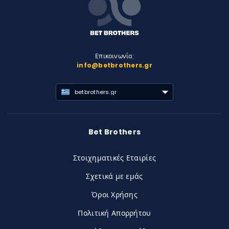
Επικοινωνία:
info@betbrothers.gr
betbrothers.gr
Bet Brothers
Στοιχηματικές Εταιρίες
Σχετικά με εμάς
Όροι Χρήσης
Πολιτική Απορρήτου