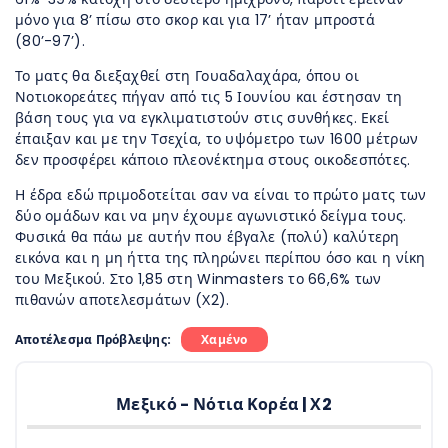
μόνο για 8’ πίσω στο σκορ και για 17’ ήταν μπροστά
(80’-97’).
Το ματς θα διεξαχθεί στη Γουαδαλαχάρα, όπου οι
Νοτιοκορεάτες πήγαν από τις 5 Ιουνίου και έστησαν τη
βάση τους για να εγκλιματιστούν στις συνθήκες. Εκεί
έπαιξαν και με την Τσεχία, το υψόμετρο των 1600 μέτρων
δεν προσφέρει κάποιο πλεονέκτημα στους οικοδεσπότες.
Η έδρα εδώ πριμοδοτείται σαν να είναι το πρώτο ματς των
δύο ομάδων και να μην έχουμε αγωνιστικό δείγμα τους.
Φυσικά θα πάω με αυτήν που έβγαλε (πολύ) καλύτερη
εικόνα και η μη ήττα της πληρώνει περίπου όσο και η νίκη
του Μεξικού. Στο 1,85 στη Winmasters το 66,6% των
πιθανών αποτελεσμάτων (Χ2).
Αποτέλεσμα Πρόβλεψης:
Χαμένο
Μεξικό - Νότια Κορέα | Χ2