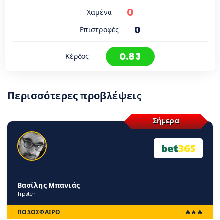
0
Χαμένα
0
Επιστροφές
0.83
Κέρδος:
Περισσότερες προβλέψεις
Σήμερα
Βασίλης Μπανιάς
Tipster
ΠΟΔΌΣΦΑΙΡΟ
🔥🔥🔥