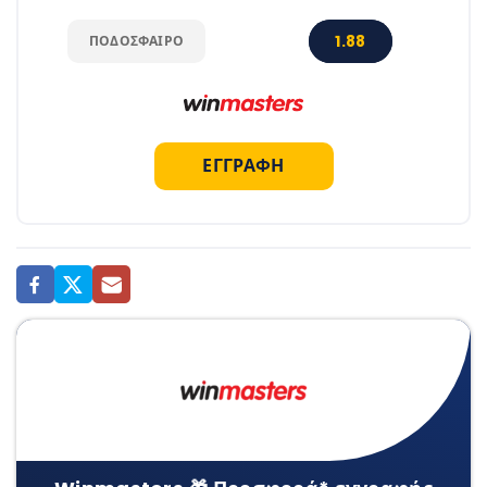
1.88
ΠΟΔΌΣΦΑΙΡΟ
ΕΓΓΡΑΦΗ