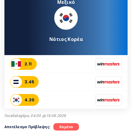
Μεξικό
Νότιος Κορέα
2.11
3.45
4.20
Γουαδαλαχάρα, 04:00 @ 19.06.2026
Αποτέλεσμα Πρόβλεψης:
Χαμένο