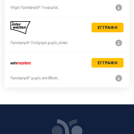
Giga Προσφορά* Γνωριμίας
ΕΓΓΡΑΦΗ
Προσφορά* Στοίχημα χωρίς ρίσκο
ΕΓΓΡΑΦΗ
Προσφορά* χωρίς κατάθεση