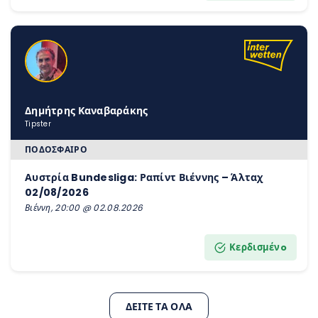
Δημήτρης Καναβαράκης
Tipster
ΠΟΔΌΣΦΑΙΡΟ
Αυστρία Bundesliga: Ραπίντ Βιέννης – Άλταχ
02/08/2026
Βιέννη, 20:00 @ 02.08.2026
Κερδισμένo
ΔΕΊΤΕ ΤΑ ΌΛΑ