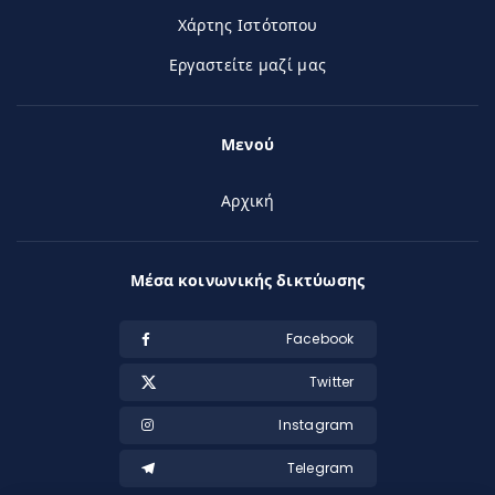
Χάρτης Ιστότοπου
Εργαστείτε μαζί μας
Μενού
Αρχική
Μέσα κοινωνικής δικτύωσης
Facebook
Twitter
Instagram
Telegram