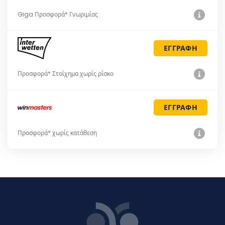
Giga Προσφορά* Γνωριμίας
ΕΓΓΡΑΦΗ
Προσφορά* Στοίχημα χωρίς ρίσκο
ΕΓΓΡΑΦΗ
Προσφορά* χωρίς κατάθεση