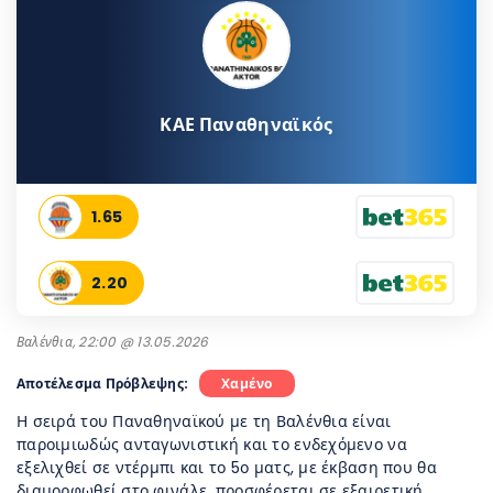
ΚΑΕ Παναθηναϊκός
1.65
2.20
Βαλένθια, 22:00 @ 13.05.2026
Αποτέλεσμα Πρόβλεψης:
Χαμένο
Η σειρά του Παναθηναϊκού με τη Βαλένθια είναι
παροιμιωδώς ανταγωνιστική και το ενδεχόμενο να
εξελιχθεί σε ντέρμπι και το 5ο ματς, με έκβαση που θα
διαμορφωθεί στο φινάλε, προσφέρεται σε εξαιρετική