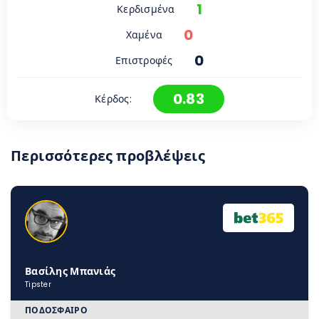
1
Κερδισμένα
0
Χαμένα
0
Επιστροφές
0.83
Κέρδος:
Περισσότερες προβλέψεις
Βασίλης Μπανιάς
Tipster
ΠΟΔΌΣΦΑΙΡΟ