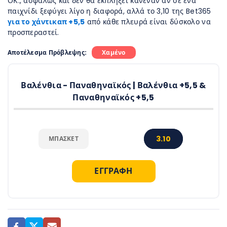
ΟΚ., ασφαλώς και δεν θα εκπλήξει κανέναν αν σε ένα
παιχνίδι ξεφύγει λίγο η διαφορά, αλλά το 3,10 της Bet365
για το χάντικαπ +5,5
από κάθε πλευρά είναι δύσκολο να
προσπεραστεί.
Αποτέλεσμα Πρόβλεψης:
Χαμένο
Βαλένθια - Παναθηναϊκός | Βαλένθια +5,5 &
Παναθηναϊκός +5,5
3.10
ΜΠΆΣΚΕΤ
ΕΓΓΡΑΦΗ