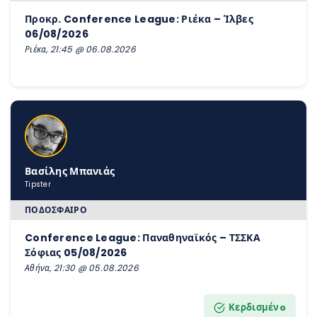
Προκρ. Conference League: Ριέκα – Ίλβες
06/08/2026
Ριέκα, 21:45 @ 06.08.2026
Βασίλης Μπανιάς
Tipster
ΠΟΔΌΣΦΑΙΡΟ
Conference League: Παναθηναϊκός – ΤΣΣΚΑ
Σόφιας 05/08/2026
Αθήνα, 21:30 @ 05.08.2026
Κερδισμένo