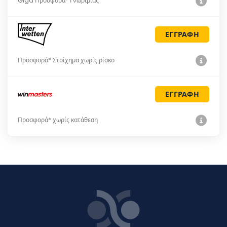
Giga Προσφορά* Γνωριμίας
ΕΓΓΡΑΦΗ
Προσφορά* Στοίχημα χωρίς ρίσκο
ΕΓΓΡΑΦΗ
Προσφορά* χωρίς κατάθεση