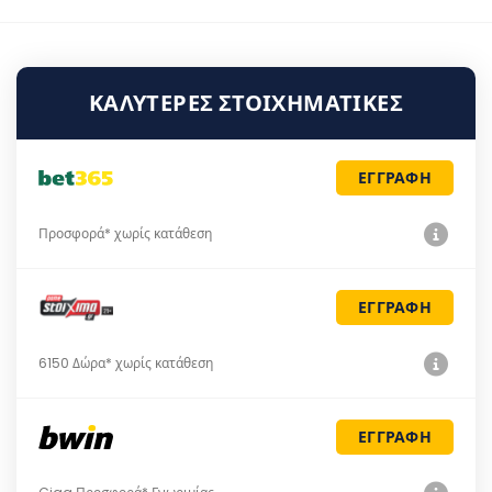
ΚΑΛΎΤΕΡΕΣ ΣΤΟΙΧΗΜΑΤΙΚΈΣ
ΕΓΓΡΑΦΗ
Προσφορά* χωρίς κατάθεση
ΕΓΓΡΑΦΗ
6150 Δώρα* χωρίς κατάθεση
ΕΓΓΡΑΦΗ