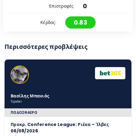
0
Επιστροφές
0.83
Κέρδος:
Περισσότερες προβλέψεις
Βασίλης Μπανιάς
Tipster
ΠΟΔΌΣΦΑΙΡΟ
Προκρ. Conference League: Ριέκα – Ίλβες
06/08/2026