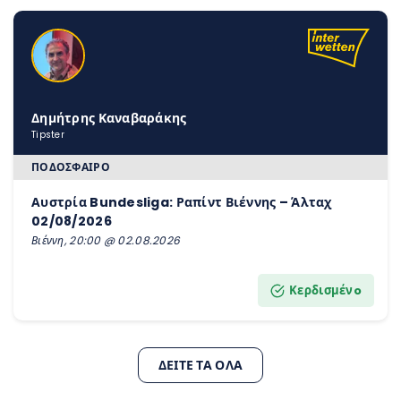
Δημήτρης Καναβαράκης
Tipster
ΠΟΔΌΣΦΑΙΡΟ
Αυστρία Bundesliga: Ραπίντ Βιέννης – Άλταχ
02/08/2026
Βιέννη, 20:00 @ 02.08.2026
Κερδισμένo
ΔΕΊΤΕ ΤΑ ΌΛΑ