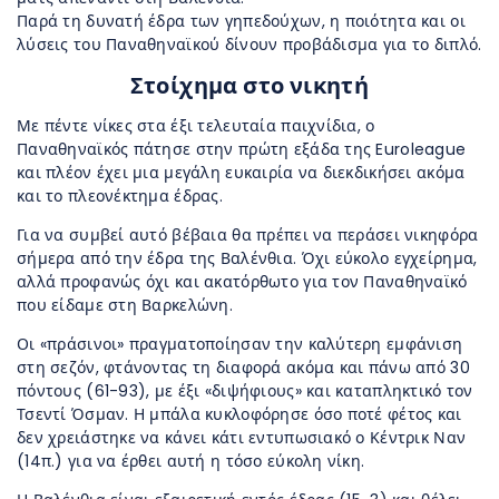
Παρά τη δυνατή έδρα των γηπεδούχων, η ποιότητα και οι
λύσεις του Παναθηναϊκού δίνουν προβάδισμα για το διπλό.
Στοίχημα στο νικητή
Με πέντε νίκες στα έξι τελευταία παιχνίδια, ο
Παναθηναϊκός πάτησε στην πρώτη εξάδα της Euroleague
και πλέον έχει μια μεγάλη ευκαιρία να διεκδικήσει ακόμα
και το πλεονέκτημα έδρας.
Για να συμβεί αυτό βέβαια θα πρέπει να περάσει νικηφόρα
σήμερα από την έδρα της Βαλένθια. Όχι εύκολο εγχείρημα,
αλλά προφανώς όχι και ακατόρθωτο για τον Παναθηναϊκό
που είδαμε στη Βαρκελώνη.
Οι «πράσινοι» πραγματοποίησαν την καλύτερη εμφάνιση
στη σεζόν, φτάνοντας τη διαφορά ακόμα και πάνω από 30
πόντους (61-93), με έξι «διψήφιους» και καταπληκτικό τον
Τσεντί Όσμαν. Η μπάλα κυκλοφόρησε όσο ποτέ φέτος και
δεν χρειάστηκε να κάνει κάτι εντυπωσιακό ο Κέντρικ Ναν
(14π.) για να έρθει αυτή η τόσο εύκολη νίκη.