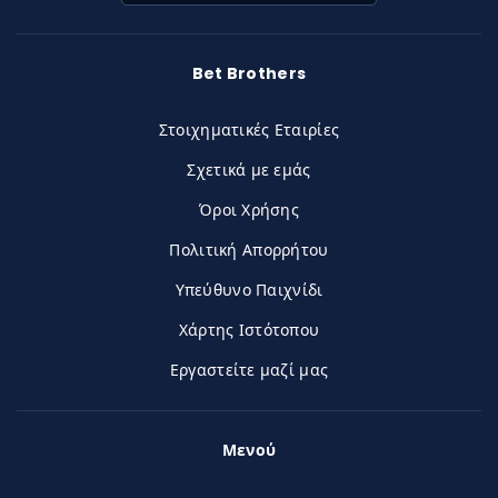
Bet Brothers
Στοιχηματικές Εταιρίες
Σχετικά με εμάς
Όροι Χρήσης
Πολιτική Απορρήτου
Υπεύθυνο Παιχνίδι
Χάρτης Ιστότοπου
Εργαστείτε μαζί μας
Μενού