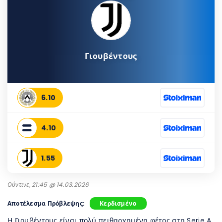
Γιουβέντους
6.10
4.10
1.55
Ούντινε, 21:45 @ 14.03.2026
Αποτέλεσμα Πρόβλεψης:
Κερδισμένo
Η Γιουβέντους είναι πολύ πειθαρχημένη φέτος στη Serie A