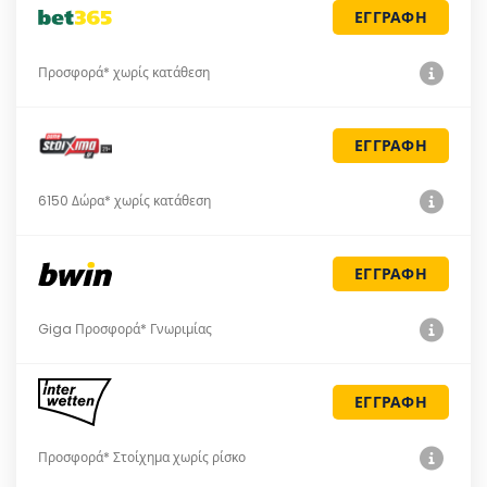
ΕΓΓΡΑΦΗ
Προσφορά* χωρίς κατάθεση
ΕΓΓΡΑΦΗ
6150 Δώρα* χωρίς κατάθεση
ΕΓΓΡΑΦΗ
Giga Προσφορά* Γνωριμίας
ΕΓΓΡΑΦΗ
Προσφορά* Στοίχημα χωρίς ρίσκο