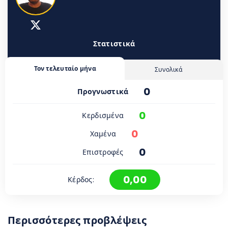
Στατιστικά
Τον τελευταίο μήνα
Συνολικά
0
Προγνωστικά
0
Κερδισμένα
0
Χαμένα
0
Επιστροφές
0,00
Κέρδος:
Περισσότερες προβλέψεις