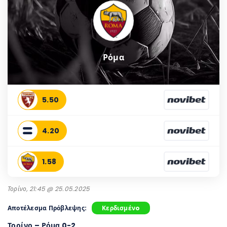
Ρόμα
5.50
4.20
1.58
Τορίνο, 21:45 @ 25.05.2025
Αποτέλεσμα Πρόβλεψης:
Κερδισμένo
Τορίνο – Ρόμα 0-2