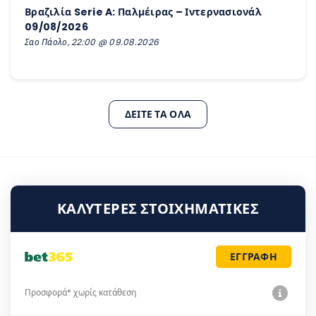
Βραζιλία Serie A: Παλμέιρας – Ιντερνασιονάλ
09/08/2026
Σαο Πάολο, 22:00 @ 09.08.2026
ΔΕΊΤΕ ΤΑ ΌΛΑ
ΚΑΛΎΤΕΡΕΣ ΣΤΟΙΧΗΜΑΤΙΚΈΣ
ΕΓΓΡΑΦΗ
Προσφορά* χωρίς κατάθεση