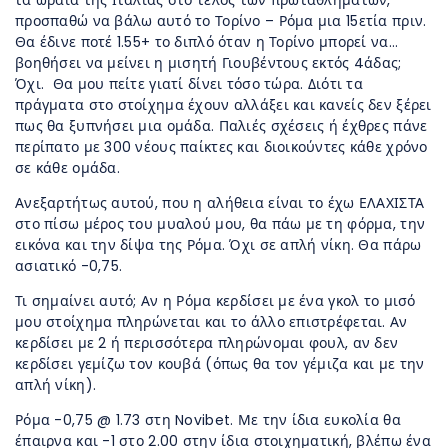
τα ωραία της Ιταλίας στο τέλος των πρωταθλημάτων,
προσπαθώ να βάλω αυτό το Τορίνο – Ρόμα μια 15ετία πριν.
Θα έδινε ποτέ 1.55+ το διπλό όταν η Τορίνο μπορεί να…
βοηθήσει να μείνει η μισητή Γιουβέντους εκτός 4άδας;
Όχι. Θα μου πείτε γιατί δίνει τόσο τώρα. Διότι τα
πράγματα στο στοίχημα έχουν αλλάξει και κανείς δεν ξέρει
πως θα ξυπνήσει μια ομάδα. Παλιές σχέσεις ή έχθρες πάνε
περίπατο με 300 νέους παίκτες και διοικούντες κάθε χρόνο
σε κάθε ομάδα.
Ανεξαρτήτως αυτού, που η αλήθεια είναι το έχω ΕΛΑΧΙΣΤΑ
στο πίσω μέρος του μυαλού μου, θα πάω με τη φόρμα, την
εικόνα και την δίψα της Ρόμα. Όχι σε απλή νίκη. Θα πάρω
ασιατικό -0,75.
Τι σημαίνει αυτό; Αν η Ρόμα κερδίσει με ένα γκολ το μισό
μου στοίχημα πληρώνεται και το άλλο επιστρέφεται. Αν
κερδίσει με 2 ή περισσότερα πληρώνομαι φουλ, αν δεν
κερδίσει γεμίζω τον κουβά (όπως θα τον γέμιζα και με την
απλή νίκη).
Ρόμα -0,75 @ 1.73 στη Novibet. Με την ίδια ευκολία θα
έπαιρνα και -1 στο 2.00 στην ίδια στοιχηματική, βλέπω ένα