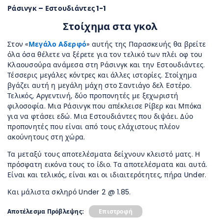
Ράσινγκ – Εστουδιάντες 1-1
Στοίχημα στα γκολ
Στον «
Μεγάλο Αδερφό
» αυτής της Παρασκευής θα βρείτε
όλα όσα θέλετε να ξέρετε για τον τελικό των πλέι οφ του
Κλαουσούρα ανάμεσα στη Ράσινγκ και την Εστουδιάντες.
Τέσσερις μεγάλες κόντρες και άλλες ιστορίες. Στοίχημα
βγάζει αυτή η μεγάλη μάχη στο Σαντιάγο δελ Εστέρο.
Τελικός, Αργεντινή, δύο προπονητές με ξεχωριστή
φιλοσοφία. Μια Ράσινγκ που απέκλεισε Ρίβερ και Μπόκα
για να φτάσει εδώ. Μια Εστουδιάντες που διψάει. Δύο
προπονητές που είναι από τους ελάχιστους πλέον
ακούνητους στη χώρα.
Τα μεταξύ τους αποτελέσματα δείχνουν κλειστό ματς. Η
πρόσφατη εικόνα τους το ίδιο. Τα αποτελέσματα και αυτά.
Είναι και τελικός, είναι και οι ιδιαιτερότητες, πήρα Under.
Και μάλιστα σκληρό Under 2 @ 1.85.
Αποτέλεσμα Πρόβλεψης:
Επιστροφή