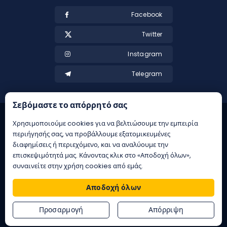
Facebook
Twitter
Instagram
Telegram
Σεβόμαστε το απόρρητό σας
Χρησιμοποιούμε cookies για να βελτιώσουμε την εμπειρία
περιήγησής σας, να προβάλλουμε εξατομικευμένες
διαφημίσεις ή περιεχόμενο, και να αναλύουμε την
επισκεψιμότητά μας. Κάνοντας κλικ στο «Αποδοχή όλων»,
συναινείτε στην χρήση cookies από εμάς.
21+ | Αρμόδιος Ρυθμιστής ΕΕΕΠ | Κίνδυνος εθισμού & απώλειας
περιουσίας | ΕΟΠΑΕ – ΓΡΑΜΜΗ ΣΥΜΒΟΥΛΕΥΤΙΚΗΣ: 1114 | Παιξε
Αποδοχή όλων
υπευθυνα
Copyright © 2026 BetBrothers - Με επιφύλαξη παντός δικαιώματος
Προσαρμογή
Απόρριψη