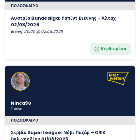
ΠΟΔΌΣΦΑΙΡΟ
Αυστρία Bundesliga: Ραπίντ Βιέννης – Άλταχ
02/08/2026
Βιέννη, 20:00 @ 02.08.2026
Κερδισμένo
Ninca90
Tipster
ΠΟΔΌΣΦΑΙΡΟ
Σερβία SuperLeague: Νόβι Παζάρ – ΟΦΚ
Βελιγραδίου 01/08/2026