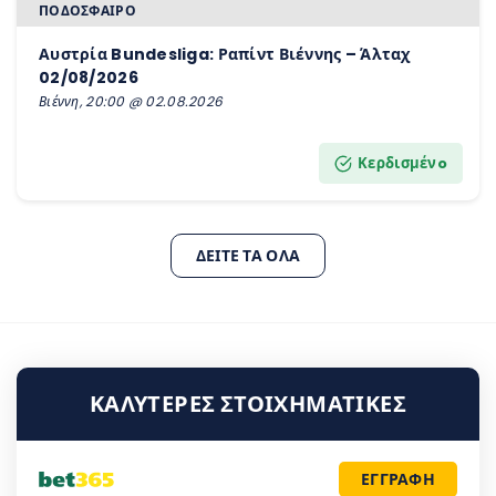
ΠΟΔΌΣΦΑΙΡΟ
Αυστρία Bundesliga: Ραπίντ Βιέννης – Άλταχ
02/08/2026
Βιέννη, 20:00 @ 02.08.2026
Κερδισμένo
ΔΕΊΤΕ ΤΑ ΌΛΑ
ΚΑΛΎΤΕΡΕΣ ΣΤΟΙΧΗΜΑΤΙΚΈΣ
ΕΓΓΡΑΦΗ