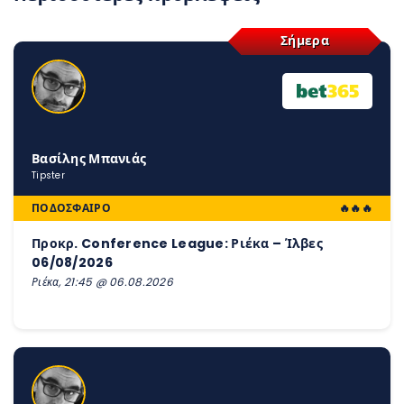
Σήμερα
Βασίλης Μπανιάς
Tipster
ΠΟΔΌΣΦΑΙΡΟ
🔥🔥🔥
Προκρ. Conference League: Ριέκα – Ίλβες
06/08/2026
Ριέκα, 21:45 @ 06.08.2026