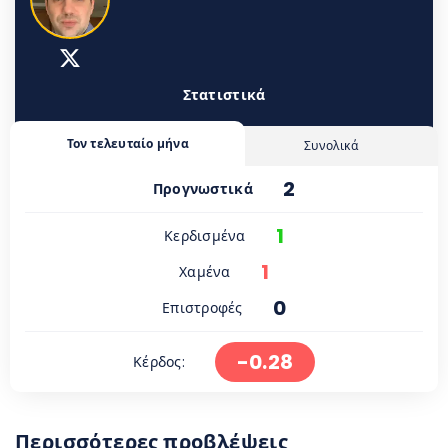
Στατιστικά
Τον τελευταίο μήνα
Συνολικά
2
Προγνωστικά
1
Κερδισμένα
1
Χαμένα
0
Επιστροφές
-0.28
Κέρδος:
Περισσότερες προβλέψεις