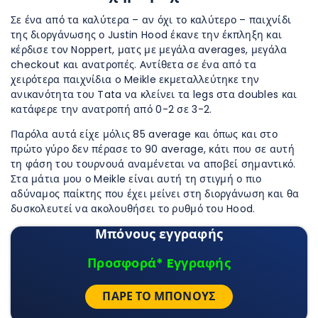
Σε ένα από τα καλύτερα – αν όχι το καλύτερο – παιχνίδι
της διοργάνωσης ο Justin Hood έκανε την έκπληξη και
κέρδισε τον Noppert, ματς με μεγάλα averages, μεγάλα
checkout και ανατροπές. Αντίθετα σε ένα από τα
χειρότερα παιχνίδια o Meikle εκμεταλλεύτηκε την
ανικανότητα του Tata να κλείνει τα legs στα doubles και
κατάφερε την ανατροπή από 0-2 σε 3-2.
Παρόλα αυτά είχε μόλις 85 average και όπως και στο
πρώτο γύρο δεν πέρασε το 90 average, κάτι που σε αυτή
τη φάση του τουρνουά αναμένεται να αποβεί σημαντικό.
Στα μάτια μου ο Meikle είναι αυτή τη στιγμή ο πιο
αδύναμος παίκτης που έχει μείνει στη διοργάνωση και θα
δυσκολευτεί να ακολουθήσει το ρυθμό του Hood.
Μπόνους εγγραφής
Προσφορά* Eγγραφής
ΠΆΡΕ ΤΟ ΜΠΌΝΟΥΣ