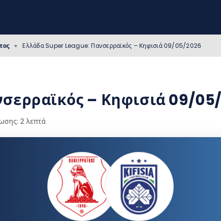
τος
»
Ελλάδα Super League: Πανσερραϊκός – Κηφισιά 09/05/2026
νσερραϊκός – Κηφισιά 09/05
ωσης: 2 λεπτά