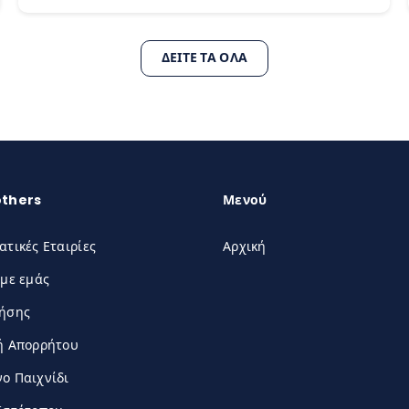
ΔΕΊΤΕ ΤΑ ΌΛΑ
others
Μενού
ατικές Εταιρίες
Αρχική
 με εμάς
ρήσης
ή Απορρήτου
ο Παιχνίδι