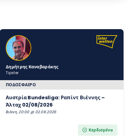
Δημήτρης Καναβαράκης
Tipster
ΠΟΔΌΣΦΑΙΡΟ
Αυστρία Bundesliga: Ραπίντ Βιέννης –
Άλταχ 02/08/2026
Βιέννη, 20:00 @ 02.08.2026
Κερδισμένo