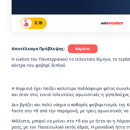
3.15
Αποτέλεσμα Πρόβλεψης:
Χαμένο
Η εικόνα του Πανσερραϊκού το τελευταίο δίμηνο, το τερά
κόντρα του φαβορί διπλού.
Η Κηφισιά έχει παίξει καλύτερο ποδόσφαιρο φέτος συνολικ
και όταν στις εννιά τελευταίες αγωνιστικές η γηπεδούχος
Δεν βγάζει και πολύ νόημα ο καθαρός φαβοριτισμός της Κη
facto στο +6 από την παραμονή, με τρεις αγωνιστικές να
Μάλιστα, μπορεί να μείνει στο +6 και με ήττα αν η Λάρισ
ματς, με τον Παναιτωλικό εκτός έδρας. Η μοναδική ήττα τ