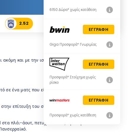
6150 Δώρα* χωρίς κατάθεση
2.52
ΕΓΓΡΑΦΗ
Σέρρες, 16:00 @ 09.05.2026
Giga Προσφορά* Γνωριμίας
αι ακόμη και με την ισοπαλία δημιουργούν αξία στην
ΕΓΓΡΑΦΗ
Προσφορά* Στοίχημα χωρίς
ρίσκο
 σε ένα ματς που είναι «do or die» μόνο για τις Σέρρες
ΕΓΓΡΑΦΗ
 στην επίτευξη του στόχου, δεδομένου ότι θα μείνει de
Προσφορά* χωρίς κατάθεση
1 στα πλέι-άουτ, πετυχαίνοντας τη νίκη στο τελευταίο
 Πανσερραϊκό.