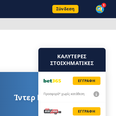
Σύνδεση
ΚΑΛΎΤΕΡΕΣ
ΣΤΟΙΧΗΜΑΤΙΚΈΣ
ΕΓΓΡΑΦΗ
Προσφορά* χωρίς κατάθεση
Ίντερ Μαϊάμι
ΕΓΓΡΑΦΗ