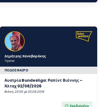
Δημήτρης Καναβαράκης
Tipster
ΠΟΔΌΣΦΑΙΡΟ
Αυστρία Bundesliga: Ραπίντ Βιέννης –
Άλταχ 02/08/2026
Βιέννη, 20:00 @ 02.08.2026
Κερδισμένo