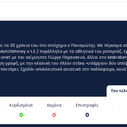
ει τα 30 χρόνια του στο στοίχημα ο Παναγιώτης. Με πέρασμα α
atchMoney κ.τ.λ.) παράλληλα με τα αθλητικά του ρεπορτάζ, έχε
tonet με τον αείμνηστο Γιώργο Παρασκευά, άλλοι στο Makrabet 
ερη γραφή, με την κλασική του πλέον ατάκα «υπάρχουν δύο απόψε
ι ποντάρει; Σχεδόν αποκλειστικά ασιατικά στο ποδόσφαιρο, κανά 
Τον τελ
Κερδισμένα
Χαμένα
Επιστροφές
0
0
0