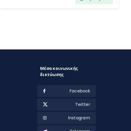
Μέσα κοινωνικής
δικτύωσης
Facebook
Twitter
Instagram