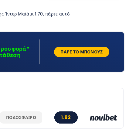
ς Ίντερ Μαϊάμι 1.70, πάρτε αυτό.
Προσφορά*
ΠΆΡΕ ΤΟ ΜΠΌΝΟΥΣ
ατάθεση
1.82
ΠΟΔΌΣΦΑΙΡΟ