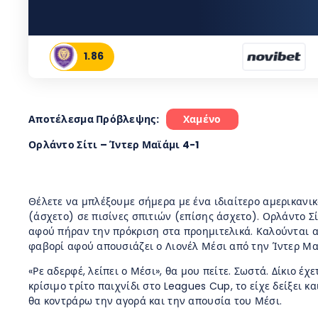
1.86
Αποτέλεσμα Πρόβλεψης:
Χαμένο
Ορλάντο Σίτι – Ίντερ Μαϊάμι 4-1
Θέλετε να μπλέξουμε σήμερα με ένα ιδιαίτερο αμερικανικ
(άσχετο) σε πισίνες σπιτιών (επίσης άσχετο). Ορλάντο 
αφού πήραν την πρόκριση στα προημιτελικά. Καλούνται α
φαβορί αφού απουσιάζει ο Λιονέλ Μέσι από την Ίντερ Μαϊ
«Ρε αδερφέ, λείπει ο Μέσι», θα μου πείτε. Σωστά. Δίκιο έχ
κρίσιμο τρίτο παιχνίδι στο Leagues Cup, το είχε δείξει κ
θα κοντράρω την αγορά και την απουσία του Μέσι.