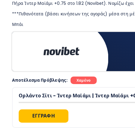
Πήρα Ίντερ Μαϊάμι +0.75 στο 1.82 (Novibet). Νομίζω έχει
***Πιθανότατα (βάσει κινήσεων της αγοράς) μέσα στη μέρα
Μπάι
Αποτέλεσμα Πρόβλεψης:
Χαμένο
Ορλάντο Σίτι - Ίντερ Μαϊάμι | Ίντερ Μαϊάμι +
ΕΓΓΡΑΦΗ