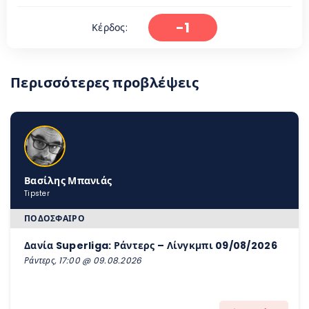
-1
Κέρδος:
Περισσότερες προβλέψεις
Βασίλης Μπανιάς
Tipster
ΠΟΔΌΣΦΑΙΡΟ
Δανία Superliga: Ράντερς – Λίνγκμπι 09/08/2026
Ράντερς, 17:00 @ 09.08.2026