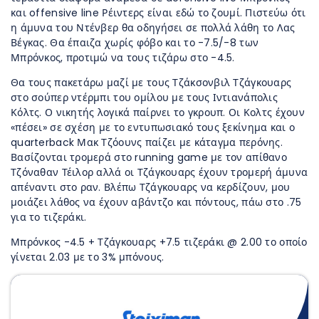
και offensive line Ρέιντερς είναι εδώ το ζουμί. Πιστεύω ότι
η άμυνα του Ντένβερ θα οδηγήσει σε πολλά λάθη το Λας
Βέγκας. Θα έπαιζα χωρίς φόβο και το -7.5/-8 των
Μπρόνκος, προτιμώ να τους τιζάρω στο -4.5.
Θα τους πακετάρω μαζί με τους Τζάκσονβιλ Τζάγκουαρς
στο σούπερ ντέρμπι του ομίλου με τους Ιντιανάπολις
Κόλτς. Ο νικητής λογικά παίρνει το γκρουπ. Οι Κολτς έχουν
«πέσει» σε σχέση με το εντυπωσιακό τους ξεκίνημα και ο
quarterback Μακ Τζόουνς παίζει με κάταγμα περόνης.
Βασίζονται τρομερά στο running game με τον απίθανο
Τζόναθαν Τέιλορ αλλά οι Τζάγκουαρς έχουν τρομερή άμυνα
απέναντι στο ραν. Βλέπω Τζάγκουαρς να κερδίζουν, μου
μοιάζει λάθος να έχουν αβάντζο και πόντους, πάω στο .75
για το τιζεράκι.
Μπρόνκος -4.5 + Τζάγκουαρς +7.5 τιζεράκι @ 2.00 το οποίο
γίνεται 2.03 με το 3% μπόνους.