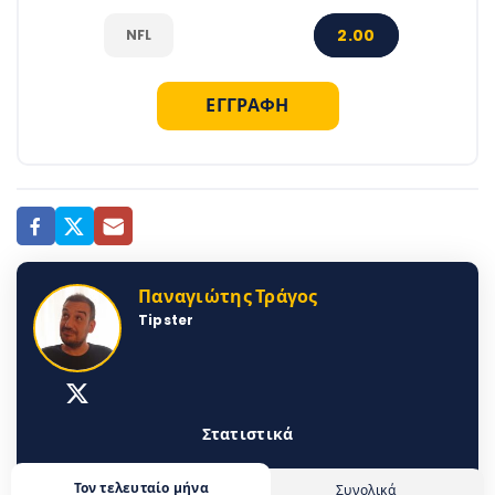
2.00
NFL
ΕΓΓΡΑΦΗ
Παναγιώτης Τράγος
Tipster
Στατιστικά
Τον τελευταίο μήνα
Συνολικά