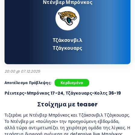
Ντένβερ Μπρόνκος
Τζάκσονβιλ
Τζάγκουαρς
20:00 @ 07.12.2025
Αποτέλεσμα Πρόβλεψης:
Κερδισμένo
Ρέιντερς-Μπρόνκος 17-24, Τζάγκουαρς-Κολτς 36-19
Στοίχημα με teaser
Τιζεράκι με Ντένβερ Μπρόνκος και Τζάκσονβιλ Τζάγκουαρς.
Το Ντένβερ με «πούλησε» την προηγούμενη εβδομάδα,
αλλά τώρα αντιμετωπίζει τη χειρότερη ομάδα της λίγκας. Η
τεράστια διαφορά ανάμεσα σε defensive live Μπρόνκος