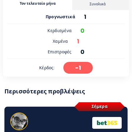
Τον τελευταίο μήνα
Συνολικά
1
Προγνωστικά
0
Κερδισμένα
1
Χαμένα
0
Επιστροφές
-1
Κέρδος:
Περισσότερες προβλέψεις
Σήμερα