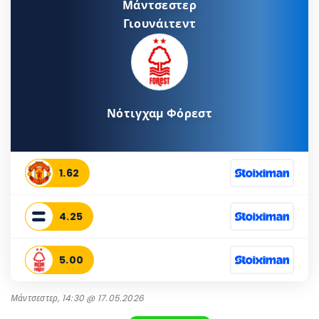
Μάντσεστερ
Γιουνάιτεντ
Νότιγχαμ Φόρεστ
1.62
4.25
5.00
Μάντσεστερ, 14:30 @ 17.05.2026