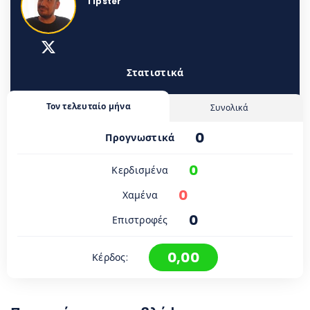
Tipster
Στατιστικά
Τον τελευταίο μήνα
Συνολικά
0
Προγνωστικά
0
Κερδισμένα
0
Χαμένα
0
Επιστροφές
0,00
Κέρδος: