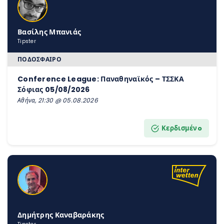
Βασίλης Μπανιάς
Tipster
ΠΟΔΌΣΦΑΙΡΟ
Conference League: Παναθηναϊκός – ΤΣΣΚΑ
Σόφιας 05/08/2026
Αθήνα, 21:30 @ 05.08.2026
Κερδισμένo
Δημήτρης Καναβαράκης