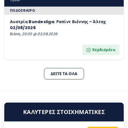
Tipster
ΠΟΔΌΣΦΑΙΡΟ
Αυστρία Bundesliga: Ραπίντ Βιέννης – Άλταχ
02/08/2026
Βιέννη, 20:00 @ 02.08.2026
Κερδισμένo
ΔΕΊΤΕ ΤΑ ΌΛΑ
ΚΑΛΎΤΕΡΕΣ ΣΤΟΙΧΗΜΑΤΙΚΈΣ