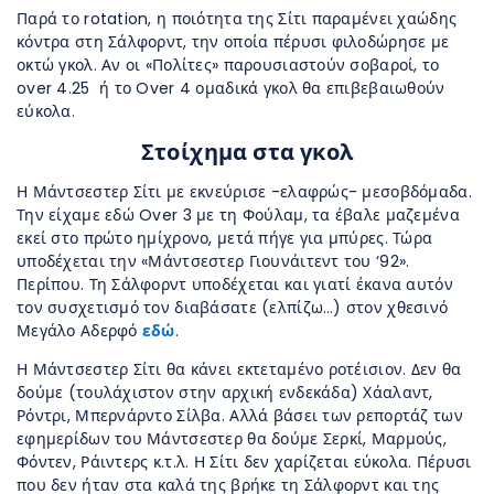
Παρά το rotation, η ποιότητα της Σίτι παραμένει χαώδης
κόντρα στη Σάλφορντ, την οποία πέρυσι φιλοδώρησε με
οκτώ γκολ. Αν οι «Πολίτες» παρουσιαστούν σοβαροί, το
over 4.25 ή το Over 4 ομαδικά γκολ θα επιβεβαιωθούν
εύκολα.
Στοίχημα στα γκολ
Η Μάντσεστερ Σίτι με εκνεύρισε -ελαφρώς- μεσοβδόμαδα.
Την είχαμε εδώ Over 3 με τη Φούλαμ, τα έβαλε μαζεμένα
εκεί στο πρώτο ημίχρονο, μετά πήγε για μπύρες. Τώρα
υποδέχεται την «Μάντσεστερ Γιουνάιτεντ του ‘92».
Περίπου. Τη Σάλφορντ υποδέχεται και γιατί έκανα αυτόν
τον συσχετισμό τον διαβάσατε (ελπίζω…) στον χθεσινό
Μεγάλο Αδερφό
εδώ
.
Η Μάντσεστερ Σίτι θα κάνει εκτεταμένο ροτέισιον. Δεν θα
δούμε (τουλάχιστον στην αρχική ενδεκάδα) Χάαλαντ,
Ρόντρι, Μπερνάρντο Σίλβα. Αλλά βάσει των ρεπορτάζ των
εφημερίδων του Μάντσεστερ θα δούμε Σερκί, Μαρμούς,
Φόντεν, Ράιντερς κ.τ.λ. Η Σίτι δεν χαρίζεται εύκολα. Πέρυσι
που δεν ήταν στα καλά της βρήκε τη Σάλφορντ και της