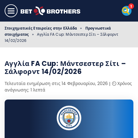
Στοιχηματικές Εταιρείες στην Ελλάδα
»
Προγνωστικά
στοιχήματος
»
Αγγλία FA Cup: Μάντσεστερ Σίτι – Σάλφορντ
14/02/2026
Αγγλία FA Cup: Μάντσεστερ Σίτι –
Σάλφορντ 14/02/2026
Τελευταία ενημέρωση στις 14 Φεβρουαρίου, 2026
⏲️ Χρόνος
ανάγνωσης: 1 λεπτά