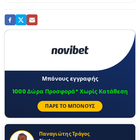
Μπόνους εγγραφής
1000 Δώρα Προσφορά* Χωρίς Κατάθεση
ΠΆΡΕ ΤΟ ΜΠΌΝΟΥΣ
Παναγιώτης Τράγος