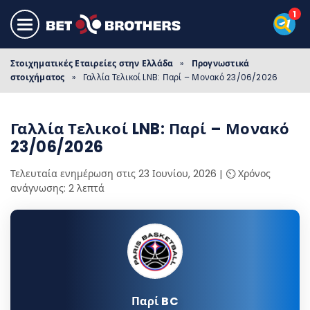
Στοιχηματικές Εταιρείες στην Ελλάδα
»
Προγνωστικά
στοιχήματος
»
Γαλλία Τελικοί LNB: Παρί – Μονακό 23/06/2026
Γαλλία Τελικοί LNB: Παρί – Μονακό
23/06/2026
Τελευταία ενημέρωση στις 23 Ιουνίου, 2026
⏲️ Χρόνος
ανάγνωσης: 2 λεπτά
Παρί BC