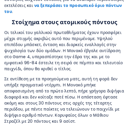
εκτελέσεις και
να ξεπεράσει το προσωπικό όριο πόντων
του
.
Στοίχημα στους ατομικούς πόντους
Οι τελικοί του γαλλικού πρωταθλήματος έχουν προσφέρει
μέχρι στιγμής ακριβώς αυτό που περιμέναμε. Υψηλού
επιπέδου μπάσκετ, ένταση και διαρκείς εναλλαγές στην
ψυχολογία των δύο ομάδων. Η Μονακό έβγαλε αντίδραση
στο Game 4, υπερασπίστηκε την έδρα της και με το
εμφατικό 96-84 έστειλε τη σειρά σε πέμπτο και τελευταίο
παιχνίδι, όπου θα κριθεί ο τίτλος.
Σε αντίθεση με τα προηγούμενα ματς, αυτή τη φορά δεν
υπήρξε πραγματικό ντέρμπι. Η Μονακό μπήκε
αποφασισμένη από το πρώτο λεπτό, πήρε γρήγορα διψήφια
διαφορά και δεν κοίταξε ποτέ πίσω. Η απόσταση έφτασε
ακόμη και στους 30 πόντους στις αρχές της τέταρτης
περιόδου, με πέντε παίκτες να τελειώνουν το παιχνίδι με
διψήφιο αριθμό πόντων. Κορυφαίος όλων ο Μάθιου
Στραζέλ με 20 πόντους και 9 ασίστ.