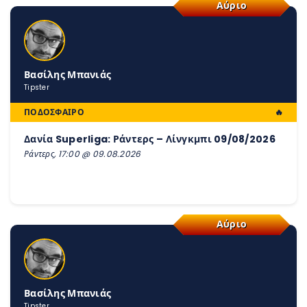
Αύριο
Βασίλης Μπανιάς
Tipster
ΠΟΔΌΣΦΑΙΡΟ
🔥
Δανία Superliga: Ράντερς – Λίνγκμπι 09/08/2026
Ράντερς, 17:00 @ 09.08.2026
Αύριο
Βασίλης Μπανιάς
Tipster