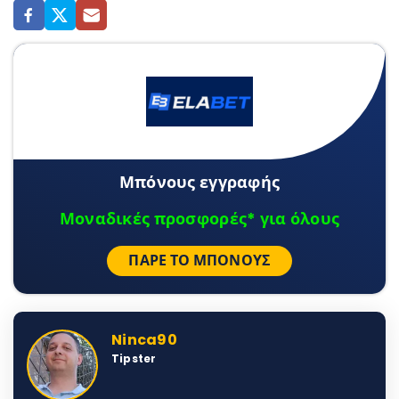
Μπόνους εγγραφής
Μοναδικές προσφορές* για όλους
ΠΆΡΕ ΤΟ ΜΠΌΝΟΥΣ
Ninca90
Tipster