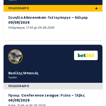
ΠΟΔΌΣΦΑΙΡΟ
🔥
Σουηδία Allsvenskan: Γκέτεμποργκ – Κάλμαρ
09/08/2026
Γκέτεμποργκ, 17:30 @ 09.08.2026
Βασίλης Μπανιάς
Tipster
ΠΟΔΌΣΦΑΙΡΟ
Προκρ. Conference League: Ριέκα – Ίλβες
06/08/2026
Ριέκα, 21:45 @ 06.08.2026