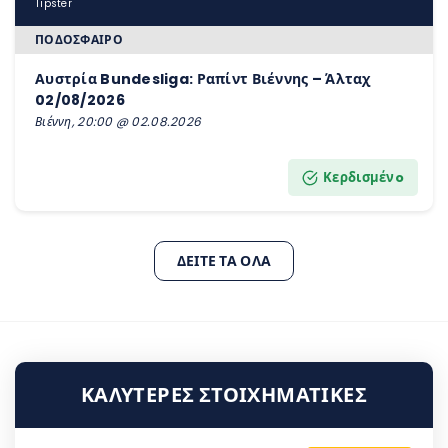
Tipster
ΠΟΔΌΣΦΑΙΡΟ
Αυστρία Bundesliga: Ραπίντ Βιέννης – Άλταχ
02/08/2026
Βιέννη, 20:00 @ 02.08.2026
Κερδισμένo
ΔΕΊΤΕ ΤΑ ΌΛΑ
ΚΑΛΎΤΕΡΕΣ ΣΤΟΙΧΗΜΑΤΙΚΈΣ