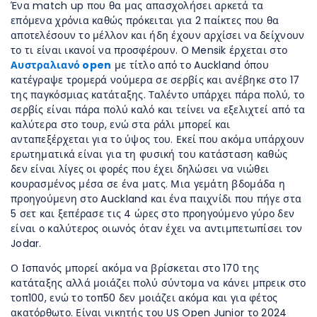
Ένα match up που θα μας απασχολήσει αρκετά τα
επόμενα χρόνια καθώς πρόκειται για 2 παίκτες που θα
αποτελέσουν το μέλλον και ήδη έχουν αρχίσει να δείχνουν
το τι είναι ικανοί να προσφέρουν. Ο Mensik έρχεται στο
Αυστραλιανό open
με τίτλο από το Auckland όπου
κατέγραψε τρομερά νούμερα σε σερβίς και ανέβηκε στο 17
της παγκόσμιας κατάταξης. Ταλέντο υπάρχει πάρα πολύ, το
σερβίς είναι πάρα πολύ καλό και τείνει να εξελιχτεί από τα
καλύτερα στο τουρ, ενώ στα ράλι μπορεί και
ανταπεξέρχεται για το ύψος του. Εκεί που ακόμα υπάρχουν
ερωτηματικά είναι για τη φυσική του κατάσταση καθώς
δεν είναι λίγες οι φορές που έχει δηλώσει να νιώθει
κουρασμένος μέσα σε ένα ματς. Μια γεμάτη βδομάδα η
προηγούμενη στο Auckland και ένα παιχνίδι που πήγε στα
5 σετ και ξεπέρασε τις 4 ώρες στο προηγούμενο γύρο δεν
είναι ο καλύτερος οιωνός όταν έχει να αντιμπετωπίσει τον
Jodar.
Ο Ισπανός μπορεί ακόμα να βρίσκεται στο 170 της
κατάταξης αλλά μοιάζει πολύ σύντομα να κάνει μπρεικ στο
τοπ100, ενώ το τοπ50 δεν μοιάζει ακόμα και για φέτος
ακατόρθωτο. Είναι νικητής του US Open Junior το 2024