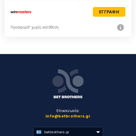
ΕΓΓΡΑΦΗ
Προσφορά* χωρίς κατάθεση
Επικοινωνία:
info@betbrothers.gr
betbrothers.gr