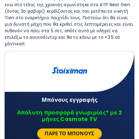
ενώ στο τέλος της χρονιάς αγωνίστηκε στα ATP Next Gen
(όντας 3ο φαβορί) κερδίζοντας και τον μετέπειτα νικητή
Tien στο εναρκτήριο παιχνίδι τους. Πιστεύω ότι θα είναι
μια δυνατή μάχη που θα κριθεί στις λεπτομέρειες και είναι
πιθανόν να πάει στα 5 σετ, οπότε αυτό με οδηγεί να
επιλέξω το αουτσάιντερ και θα το κάνω με το +3.5 σε
χάντικαπ.
Μπόνους εγγραφής
Απόλυτη προσφορά γνωριμίας* με 2
μήνες Cosmote TV
ΠΆΡΕ ΤΟ ΜΠΌΝΟΥΣ