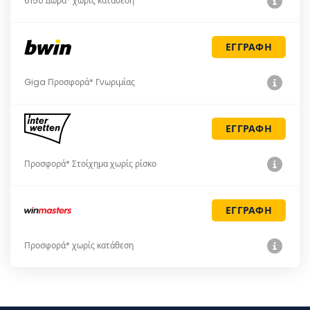
6150 Δώρα* χωρίς κατάθεση
ΕΓΓΡΑΦΗ
Giga Προσφορά* Γνωριμίας
ΕΓΓΡΑΦΗ
Προσφορά* Στοίχημα χωρίς ρίσκο
ΕΓΓΡΑΦΗ
Προσφορά* χωρίς κατάθεση