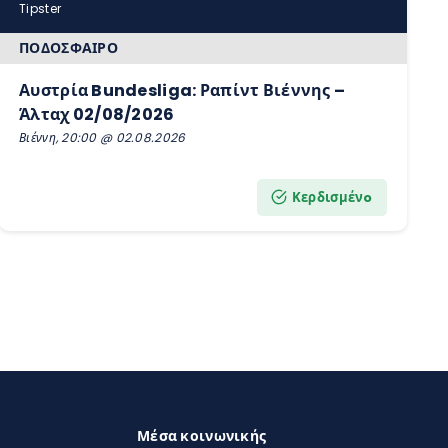
Tipster
ΠΟΔΌΣΦΑΙΡΟ
Αυστρία Bundesliga: Ραπίντ Βιέννης –
Άλταχ 02/08/2026
Βιέννη, 20:00 @ 02.08.2026
Κερδισμένo
Μέσα κοινωνικής