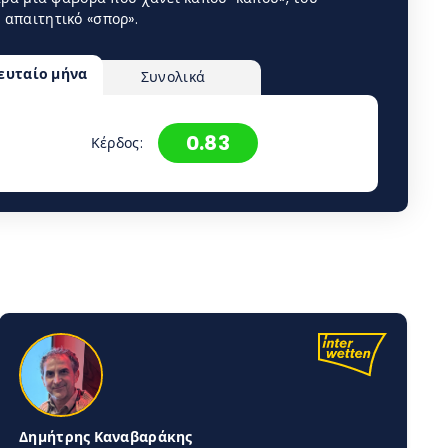
απαιτητικό «σπορ».
ευταίο μήνα
Συνολικά
0.83
Κέρδος:
Δημήτρης Καναβαράκης