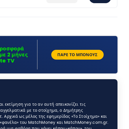
προσφορά
με 2 μήνες
ΠΆΡΕ ΤΟ ΜΠΌΝΟΥΣ
te TV
ι εκτίμηση για το αν αυτή απεικονίζει τις
παγγελματικά με το στοίχημα, ο Δημήτρης
. Αρχικά ως μέλος της εφημερίδας «Το Στοίχημα» και
 τη «φανέλα» του MatchMoney και MatchMoney.com.gr.
αρά μια φαβόρα που χάνει κάπου-κάπου», του