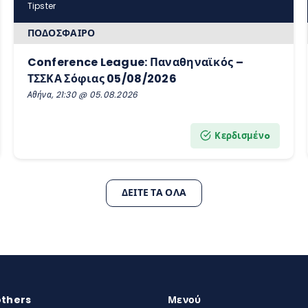
Tipster
ΠΟΔΌΣΦΑΙΡΟ
Conference League: Παναθηναϊκός –
ΤΣΣΚΑ Σόφιας 05/08/2026
Αθήνα, 21:30 @ 05.08.2026
Κερδισμένo
ΔΕΊΤΕ ΤΑ ΌΛΑ
others
Μενού