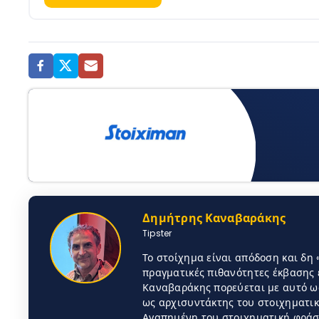
Δημήτρης Καναβαράκης
Tipster
Το στοίχημα είναι απόδοση και δη 
πραγματικές πιθανότητες έκβασης ε
Καναβαράκης πορεύεται με αυτό ως
ως αρχισυντάκτης του στοιχηματικ
Αγαπημένη του στοιχηματική φράση