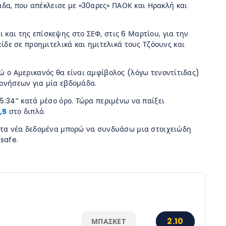
άδα, που απέκλεισε με «30αρες» ΠΑΟΚ και Ηρακλή και
 και της επίσκεψης στο ΣΕΦ, στις 6 Μαρτίου, για την
δε σε προημιτελικά και ημιτελικά τους Τζόουνς και
νώ ο Αμερικανός θα είναι αμφίβολος (λόγω τενοντίτιδας)
πονήσεων για μία εβδομάδα.
5:34’’ κατά μέσο όρο. Τώρα περιμένω να παίξει
,5
στο διπλό.
με τα νέα δεδομένα μπορώ να συνδυάσω μια στοιχειώδη
safe.
2.10
ΜΠΆΣΚΕΤ