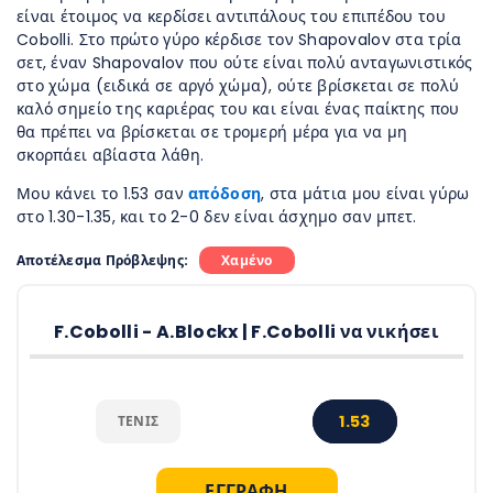
είναι έτοιμος να κερδίσει αντιπάλους του επιπέδου του
Cobolli. Στο πρώτο γύρο κέρδισε τον Shapovalov στα τρία
σετ, έναν Shapovalov που ούτε είναι πολύ ανταγωνιστικός
στο χώμα (ειδικά σε αργό χώμα), ούτε βρίσκεται σε πολύ
καλό σημείο της καριέρας του και είναι ένας παίκτης που
θα πρέπει να βρίσκεται σε τρομερή μέρα για να μη
σκορπάει αβίαστα λάθη.
Μου κάνει το 1.53 σαν
απόδοση
, στα μάτια μου είναι γύρω
στο 1.30-1.35, και το 2-0 δεν είναι άσχημο σαν μπετ.
Αποτέλεσμα Πρόβλεψης:
Χαμένο
F.Cobolli - A.Blockx | F.Cobolli να νικήσει
1.53
ΤΈΝΙΣ
ΕΓΓΡΑΦΗ