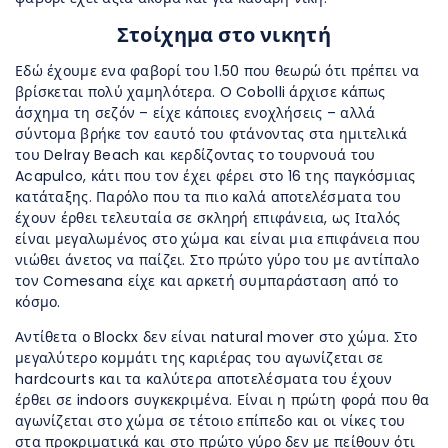
Στοίχημα στο νικητή
Εδώ έχουμε ενα φαβορί του 1.50 που θεωρώ ότι πρέπει να
βρίσκεται πολύ χαμηλότερα. O Cobolli άρχισε κάπως
άσχημα τη σεζόν – είχε κάποιες ενοχλήσεις – αλλά
σύντομα βρήκε τον εαυτό του φτάνοντας στα ημιτελικά
του Delray Beach και κερδίζοντας το τουρνουά του
Acapulco, κάτι που τον έχει φέρει στο 16 της παγκόσμιας
κατάταξης. Παρόλο που τα πιο καλά αποτελέσματα του
έχουν έρθει τελευταία σε σκληρή επιφάνεια, ως Ιταλός
είναι μεγαλωμένος στο χώμα και είναι μια επιφάνεια που
νιώθει άνετος να παίζει. Στο πρώτο γύρο του με αντίπαλο
τον Comesana είχε και αρκετή συμπαράσταση από το
κόσμο.
Αντίθετα ο Blockx δεν είναι natural mover στο χώμα. Στο
μεγαλύτερο κομμάτι της καριέρας του αγωνίζεται σε
hardcourts και τα καλύτερα αποτελέσματα του έχουν
έρθει σε indoors συγκεκριμένα. Είναι η πρώτη φορά που θα
αγωνίζεται στο χώμα σε τέτοιο επίπεδο και οι νίκες του
στα προκριματικά και στο πρώτο γύρο δεν με πείθουν ότι