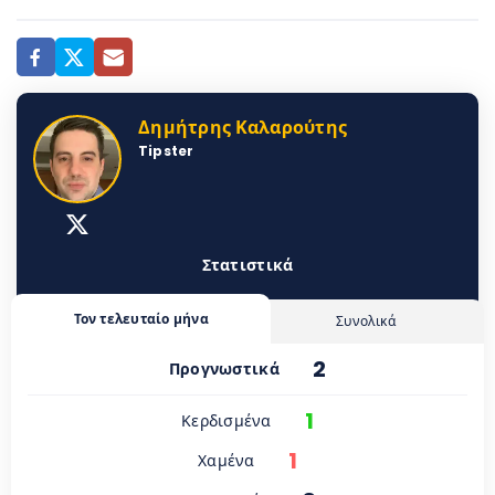
Δημήτρης Καλαρούτης
Tipster
Στατιστικά
Τον τελευταίο μήνα
Συνολικά
2
Προγνωστικά
1
Κερδισμένα
1
Χαμένα