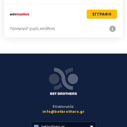
ΕΓΓΡΑΦΗ
Προσφορά* χωρίς κατάθεση
Επικοινωνία:
info@betbrothers.gr
betbrothers.gr