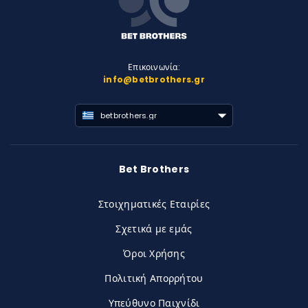
Επικοινωνία:
info@betbrothers.gr
betbrothers.gr
Bet Brothers
Στοιχηματικές Εταιρίες
Σχετικά με εμάς
Όροι Χρήσης
Πολιτική Απορρήτου
Υπεύθυνο Παιχνίδι