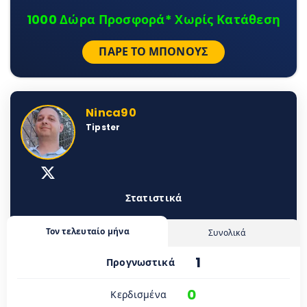
1000 Δώρα Προσφορά* Χωρίς Κατάθεση
ΠΆΡΕ ΤΟ ΜΠΌΝΟΥΣ
Ninca90
Tipster
Στατιστικά
Τον τελευταίο μήνα
Συνολικά
1
Προγνωστικά
0
Κερδισμένα