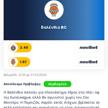
Βαλένθια BC
2.40
1.57
Βελιγράδι, 21:30 @ 27.03.2026
Αποτέλεσμα Πρόβλεψης:
Κερδισμένo
Η Βαλένθια παλεύει για πλεονέκτημα έδρας στα πλέι-οφ
της EuroLeague, αλλά θα αγωνιστεί χωρίς τον Ζαν
Μοντέρο. Η Παρτιζάν, παρότι εκτός στόχων, βρίσκεται σε
καλή κατάσταση και αναμένεται να είναι ανταγωνιστική.