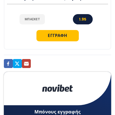
1.95
ΜΠΆΣΚΕΤ
ΕΓΓΡΑΦΗ
Μπόνους εγγραφής