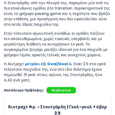
Η Στουτγάρδη, από την πλευρά της, παραμένει μία από τις
πιο επικίνδυνες ομάδες στο transition. Χαρακτηριστικά της
είναι το γρήγορο passing game και η ταχύτητα που βγάζει
στην επίθεση, μια προσέγγιση που δεν εγκαταλείπει ούτε
στα εκτός έδρας παιχνίδια της.
Στην τελευταία αγωνιστική συνήθως οι ομάδες παίζουν
πιο απελευθερωμένα, χωρίς τακτικές υπερβολές και με
μεγαλύτερη διάθεση να κυνηγήσουν το γκολ. Το
συγκεκριμένο ζευγάρι μοιάζει ιδανικό για ένα παιχνίδι με
γρήγορο τέμπο, αρκετές τελικές και ανοιχτούς χώρους.
Η Αϊντραχτ
μετράει έξι Goal/Goal
& Over 2.5 στα εφτά
τελευταία παιχνίδια της, ενώ στο ίδιο διάστημα έχουν
σημειωθεί 31 γκολ στους αγώνες της Στουτγάρδης, ήτοι
4,42 ανά ματς.
Αποτέλεσμα Πρόβλεψης:
Κερδισμένo
Άιντραχτ Φρ. - Στουτγάρδη | Γκολ-γκολ + όβερ
2.5