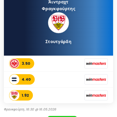
Άιντραχτ
Φραγκφούρτης
Στουτγάρδη
3.50
4.40
1.92
Φρανκφούρτη, 16:30 @ 16.05.2026