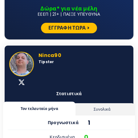
Δώρα* για νέα μέλη
ΕΕΕΠ | 21+ | ΠΑΙΞΕ ΥΠΕΥΘΥΝΑ
ΕΓΓΡΑΦΉ ΤΏΡΑ >
Ninca90
Tipster
Στατιστικά
Τον τελευταίο μήνα
Συνολικά
1
Προγνωστικά
0
Κερδισμένα