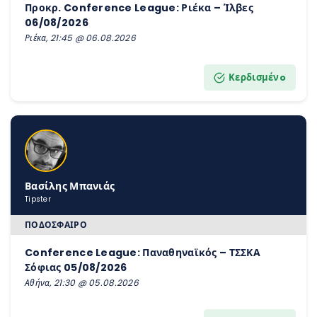
Προκρ. Conference League: Ριέκα – Ίλβες
06/08/2026
Ριέκα, 21:45 @ 06.08.2026
Κερδισμένo
Βασίλης Μπανιάς
Tipster
ΠΟΔΌΣΦΑΙΡΟ
Conference League: Παναθηναϊκός – ΤΣΣΚΑ
Σόφιας 05/08/2026
Αθήνα, 21:30 @ 05.08.2026