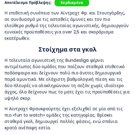
Αποτέλεσμα Πρόβλεψης:
Κερδισμένo
Η επιθετική συνέπεια των Αϊντραχτ Φρ. και Στουτγάρδης,
σε συνδυασμό με τις ασταθείς άμυνες και τον πιο
ελεύθερο ρυθμό της τελευταίας αγωνιστικής, δημιουργούν
ευνοϊκές προϋποθέσεις για over 2,5 και σκοράρισμα
εκατέρωθεν.
Στοίχημα στα γκολ
Η τελευταία αγωνιστική της Bundesliga φέρνει
αντιμέτωπες δύο ομάδες που παίζουν σταθερά επιθετικό
ποδόσφαιρο και δείχνουν πολύ πιο άνετες δημιουργικά
παρά αμυντικά. Με ελάχιστη βαθμολογική πίεση και τις
δύο πλευρές να ολοκληρώνουν τη σεζόν χωρίς ιδιαίτερο
άγχος, όλα δείχνουν πως το ματς έχει τις προϋποθέσεις για
υψηλό σκορ.
Η Αϊντραχτ Φρανκφούρτης έχει εξελιχθεί σε μία από τις
πιο «fun to watch» ομάδες της κατηγορίας. Βρίσκει
σταθερά γκολ, δημιουργεί πολλές φάσεις, ενώ σπάνια
κρατά ανέπαφη εστία.