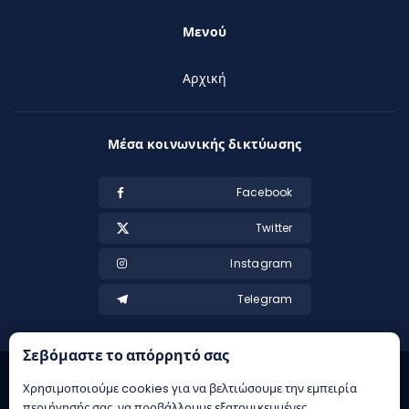
Μενού
Αρχική
Μέσα κοινωνικής δικτύωσης
Facebook
Twitter
Instagram
Telegram
Σεβόμαστε το απόρρητό σας
Χρησιμοποιούμε cookies για να βελτιώσουμε την εμπειρία
περιήγησής σας, να προβάλλουμε εξατομικευμένες