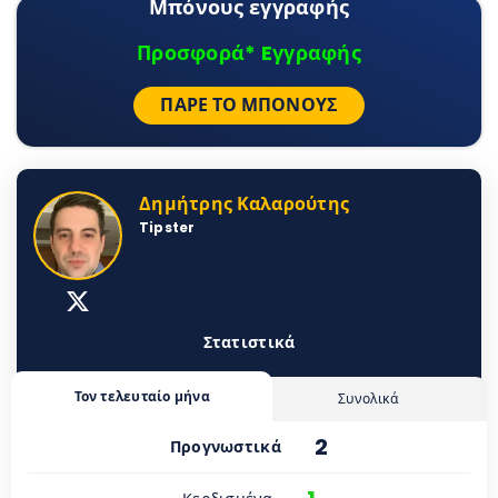
Μπόνους εγγραφής
Προσφορά* Eγγραφής
ΠΆΡΕ ΤΟ ΜΠΌΝΟΥΣ
Δημήτρης Καλαρούτης
Tipster
Στατιστικά
Τον τελευταίο μήνα
Συνολικά
2
Προγνωστικά