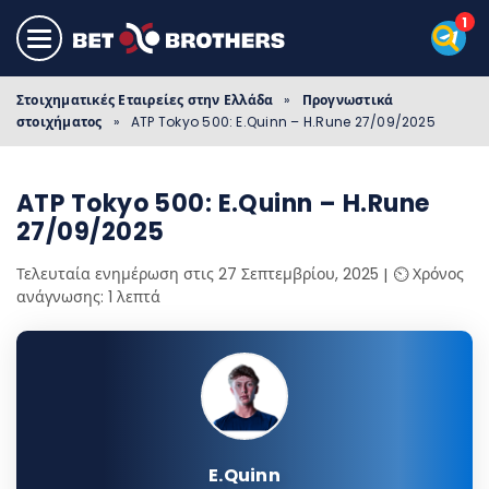
Στοιχηματικές Εταιρείες στην Ελλάδα
»
Προγνωστικά
στοιχήματος
»
ATP Tokyo 500: E.Quinn – H.Rune 27/09/2025
ATP Tokyo 500: E.Quinn – H.Rune
27/09/2025
Τελευταία ενημέρωση στις 27 Σεπτεμβρίου, 2025
⏲️ Χρόνος
ανάγνωσης: 1 λεπτά
E.Quinn