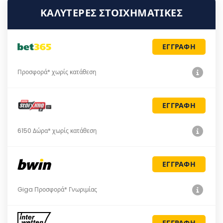
ΚΑΛΎΤΕΡΕΣ ΣΤΟΙΧΗΜΑΤΙΚΈΣ
ΕΓΓΡΑΦΗ
Προσφορά* χωρίς κατάθεση
ΕΓΓΡΑΦΗ
6150 Δώρα* χωρίς κατάθεση
ΕΓΓΡΑΦΗ
Giga Προσφορά* Γνωριμίας
ΕΓΓΡΑΦΗ