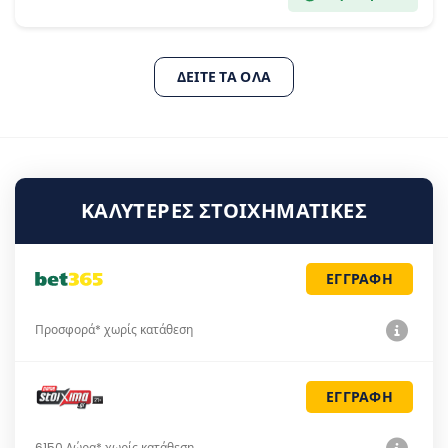
ΔΕΊΤΕ ΤΑ ΌΛΑ
ΚΑΛΎΤΕΡΕΣ ΣΤΟΙΧΗΜΑΤΙΚΈΣ
ΕΓΓΡΑΦΗ
Προσφορά* χωρίς κατάθεση
ΕΓΓΡΑΦΗ
6150 Δώρα* χωρίς κατάθεση