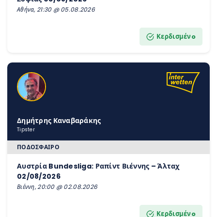
Αθήνα, 21:30 @ 05.08.2026
Κερδισμένo
Δημήτρης Καναβαράκης
Tipster
ΠΟΔΌΣΦΑΙΡΟ
Αυστρία Bundesliga: Ραπίντ Βιέννης – Άλταχ
02/08/2026
Βιέννη, 20:00 @ 02.08.2026
Κερδισμένo