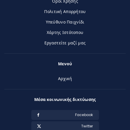
Όροι Χρήσης
Πολιτική Απορρήτου
Υπεύθυνο Παιχνίδι
Χάρτης Ιστότοπου
Εργαστείτε μαζί μας
Μενού
Αρχική
Μέσα κοινωνικής δικτύωσης
Facebook
Twitter