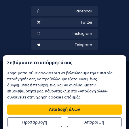
Facebook
Twitter
Instagram
Telegram
Σεβόμαστε το απόρρητό σας
Χρησιμοποιούμε cookies για να βελτιώσουμε την εμπειρία
περιήγησής σας, να προβάλλουμε εξατομικευμένες
διαφημίσεις ή περιεχόμενο, και να αναλύουμε την
επισκεψιμότητά μας. Κάνοντας κλικ στο «Αποδοχή όλων»,
συναινείτε στην χρήση cookies από εμάς.
21+ | Αρμόδιος Ρυθμιστής ΕΕΕΠ | Κίνδυνος εθισμού & απώλειας
περιουσίας | ΕΟΠΑΕ – ΓΡΑΜΜΗ ΣΥΜΒΟΥΛΕΥΤΙΚΗΣ: 1114 | Παιξε
Αποδοχή όλων
υπευθυνα
Copyright © 2026 BetBrothers - Με επιφύλαξη παντός δικαιώματος
Προσαρμογή
Απόρριψη