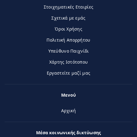
Στοιχηματικές Εταιρίες
Σχετικά με εμάς
Όροι Χρήσης
Πολιτική Απορρήτου
Υπεύθυνο Παιχνίδι
Χάρτης Ιστότοπου
Εργαστείτε μαζί μας
Μενού
Αρχική
Μέσα κοινωνικής δικτύωσης