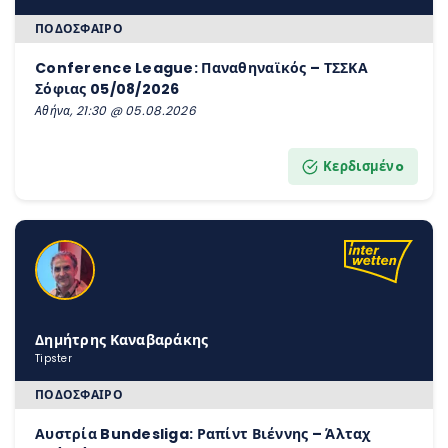
ΠΟΔΌΣΦΑΙΡΟ
Conference League: Παναθηναϊκός – ΤΣΣΚΑ
Σόφιας 05/08/2026
Αθήνα, 21:30 @ 05.08.2026
Κερδισμένo
Δημήτρης Καναβαράκης
Tipster
ΠΟΔΌΣΦΑΙΡΟ
Αυστρία Bundesliga: Ραπίντ Βιέννης – Άλταχ