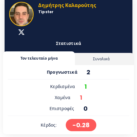
Δημήτρης Καλαρούτης
Tipster
Στατιστικά
Τον τελευταίο μήνα
Συνολικά
2
Προγνωστικά
1
Κερδισμένα
1
Χαμένα
0
Επιστροφές
-0.28
Κέρδος: