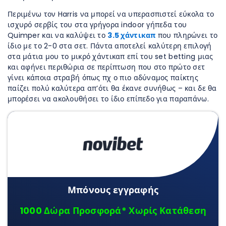
Περιμένω τον Harris να μπορεί να υπερασπιστεί εύκολα το
ισχυρό σερβίς του στα γρήγορα indoor γήπεδα του
Quimper και να καλύψει το
3.5 χάντικαπ
που πληρώνει το
ίδιο με το 2-0 στα σετ. Πάντα αποτελεί καλύτερη επιλογή
στα μάτια μου το μικρό χάντικαπ επί του set betting μιας
και αφήνει περιθώρια σε περίπτωση που στο πρώτο σετ
γίνει κάποια στραβή όπως πχ ο πιο αδύναμος παίκτης
παίζει πολύ καλύτερα απ’ότι θα έκανε συνήθως – και δε θα
μπορέσει να ακολουθήσει το ίδιο επίπεδο για παραπάνω.
Μπόνους εγγραφής
1000 Δώρα Προσφορά* Χωρίς Κατάθεση