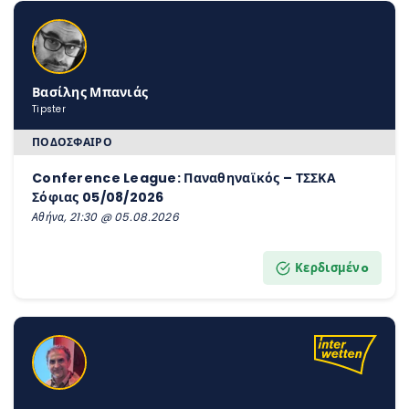
Βασίλης Μπανιάς
Tipster
ΠΟΔΌΣΦΑΙΡΟ
Conference League: Παναθηναϊκός – ΤΣΣΚΑ
Σόφιας 05/08/2026
Αθήνα, 21:30 @ 05.08.2026
Κερδισμένo