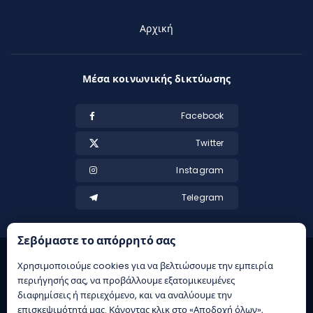
Αρχική
Μέσα κοινωνικής δικτύωσης
Facebook
Twitter
Instagram
Telegram
Σεβόμαστε το απόρρητό σας
Χρησιμοποιούμε cookies για να βελτιώσουμε την εμπειρία
περιήγησής σας, να προβάλλουμε εξατομικευμένες
διαφημίσεις ή περιεχόμενο, και να αναλύουμε την
επισκεψιμότητά μας. Κάνοντας κλικ στο «Αποδοχή όλων»,