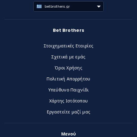
betbrothers.gr
Bet Brothers
Στοιχηματικές Εταιρίες
Σχετικά με εμάς
Όροι Χρήσης
Πολιτική Απορρήτου
Υπεύθυνο Παιχνίδι
Χάρτης Ιστότοπου
Εργαστείτε μαζί μας
Μενού