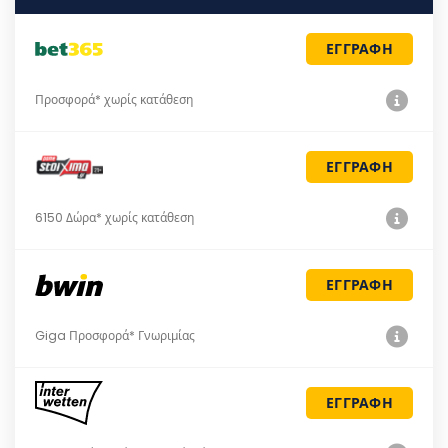
ΕΓΓΡΑΦΗ
Προσφορά* χωρίς κατάθεση
ΕΓΓΡΑΦΗ
6150 Δώρα* χωρίς κατάθεση
ΕΓΓΡΑΦΗ
Giga Προσφορά* Γνωριμίας
ΕΓΓΡΑΦΗ