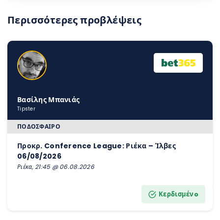
Περισσότερες προβλέψεις
Βασίλης Μπανιάς
Tipster
ΠΟΔΌΣΦΑΙΡΟ
Προκρ. Conference League: Ριέκα – Ίλβες
06/08/2026
Ριέκα, 21:45 @ 06.08.2026
Κερδισμένo