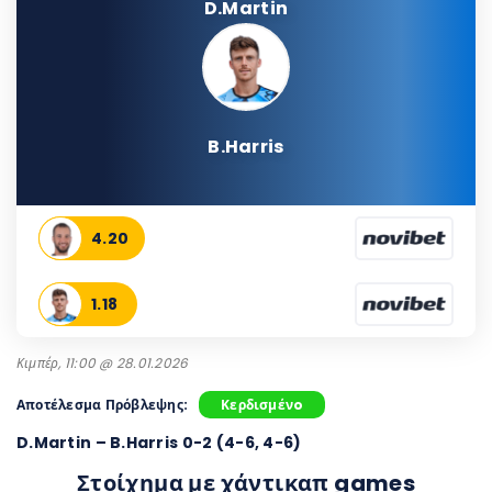
D.Martin
B.Harris
4.20
1.18
Κιμπέρ, 11:00 @ 28.01.2026
Αποτέλεσμα Πρόβλεψης:
Κερδισμένo
D.Martin – B.Harris 0-2 (4-6, 4-6)
Στοίχημα με χάντικαπ games