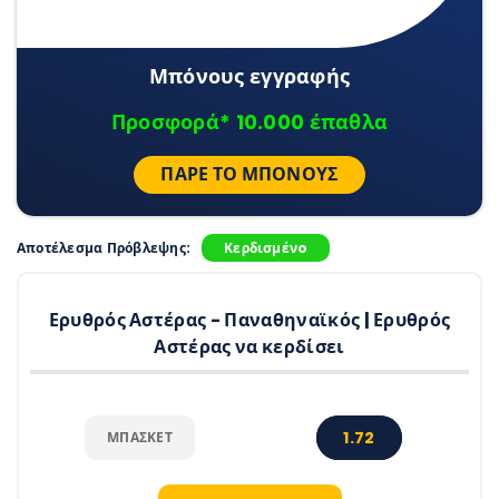
Μπόνους εγγραφής
Προσφορά* 10.000 έπαθλα
ΠΆΡΕ ΤΟ ΜΠΌΝΟΥΣ
Αποτέλεσμα Πρόβλεψης:
Κερδισμένo
Ερυθρός Αστέρας - Παναθηναϊκός | Ερυθρός
Αστέρας να κερδίσει
1.72
ΜΠΆΣΚΕΤ