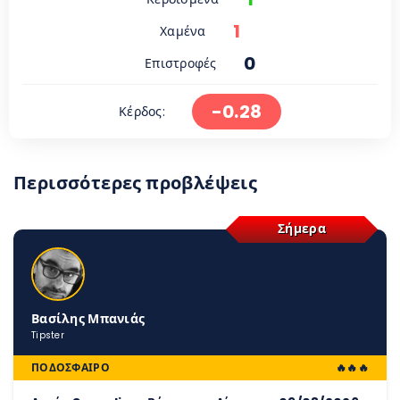
1
Χαμένα
0
Επιστροφές
-0.28
Κέρδος:
Περισσότερες προβλέψεις
Σήμερα
Βασίλης Μπανιάς
Tipster
ΠΟΔΌΣΦΑΙΡΟ
🔥🔥🔥