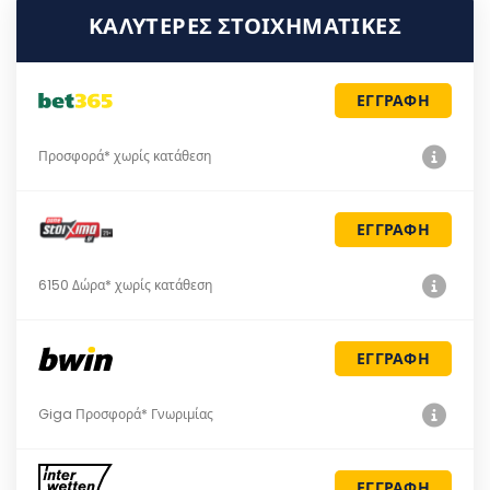
ΚΑΛΎΤΕΡΕΣ ΣΤΟΙΧΗΜΑΤΙΚΈΣ
ΕΓΓΡΑΦΗ
Προσφορά* χωρίς κατάθεση
ΕΓΓΡΑΦΗ
6150 Δώρα* χωρίς κατάθεση
ΕΓΓΡΑΦΗ
Giga Προσφορά* Γνωριμίας
ΕΓΓΡΑΦΗ