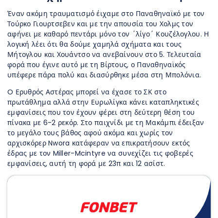
Έναν ακόμη τραυματισμό έιχαμε στο Παναθηναϊκό με τον
Τούρκο Γιουρτσεβεν και με την απουσία του Χολμς τον
αφήνει με καθαρό πεντάρι μόνο τον ΄λίγο΄ Κουζέλογλου. Η
λογική λέει ότι θα δούμε χαμηλά σχήματα και τους
Μήτογλου και Χουάντσο να ανεβαίνουν στο 5. Τελευταία
φορά που έγινε αυτό με τη Βίρτους, ο Παναθηναϊκός
υπέφερε πάρα πολύ και διασύρθηκε μέσα στη Μπολόνια.
O Ερυθρός Αστέρας μπορεί να έχασε το ΣΚ στο
πρωτάθλημα αλλά στην Ευρωλίγκα κάνει καταπληκτικές
εμφανίσεις που τον έχουν φέρει στη δεύτερη θέση του
πίνακα με 6-2 ρεκόρ. Στο παιχνίδι με τη Μακάμπι έδειξαν
το μεγάλο τους βάθος αφού ακόμα και χωρίς τον
αρχισκόρερ Nwora κατάφεραν να επικρατήσουν εκτός
έδρας με τον Miller-Mcintyre να συνεχίζει τις φοβερές
εμφανίσεις, αυτή τη φορά με 23π και 12 ασίστ.