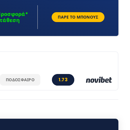
Προσφορά*
ΠΆΡΕ ΤΟ ΜΠΌΝΟΥΣ
ατάθεση
1.73
ΠΟΔΌΣΦΑΙΡΟ