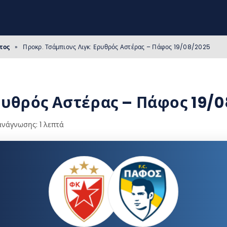
τος
»
Προκρ. Τσάμπιονς Λιγκ: Ερυθρός Αστέρας – Πάφος 19/08/2025
ρυθρός Αστέρας – Πάφος 19/
ανάγνωσης: 1 λεπτά