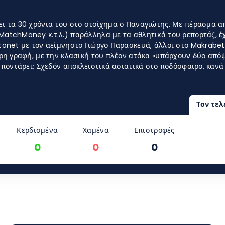
ει τα 30 χρόνια του στο στοίχημα ο Παναγιώτης. Με πέρασμα α
atchMoney κ.τ.λ.) παράλληλα με τα αθλητικά του ρεπορτάζ, έχε
tonet με τον αείμνηστο Γιώργο Παρασκευά, άλλοι στο Makrabet 
ερη γραφή, με την κλασική του πλέον ατάκα «υπάρχουν δύο απόψε
ι ποντάρει; Σχεδόν αποκλειστικά ασιατικά στο ποδόσφαιρο, κανά 
Τον τελ
Κερδισμένα
Χαμένα
Επιστροφές
0
0
0