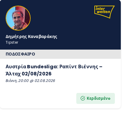
Δημήτρης Καναβαράκης
Tipster
ΠΟΔΌΣΦΑΙΡΟ
Αυστρία Bundesliga: Ραπίντ Βιέννης –
Άλταχ 02/08/2026
Βιέννη, 20:00 @ 02.08.2026
Κερδισμένo