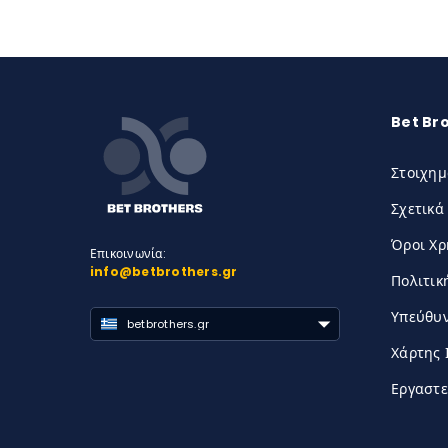
Bet Br
Στοιχημ
Σχετικά
Όροι Χ
Επικοινωνία:
info@betbrothers.gr
Πολιτικ
Υπεύθυν
betbrothers.gr
Χάρτης 
Εργαστε