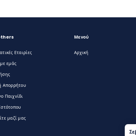
others
Μενού
ατικές Εταιρίες
Αρχική
 με εμάς
ρήσης
ή Απορρήτου
ο Παιχνίδι
Ιστότοπου
ίτε μαζί μας
Σε