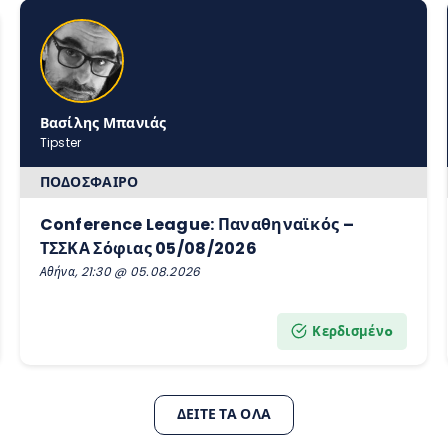
Βασίλης Μπανιάς
Tipster
ΠΟΔΌΣΦΑΙΡΟ
Conference League: Παναθηναϊκός –
ΤΣΣΚΑ Σόφιας 05/08/2026
Αθήνα, 21:30 @ 05.08.2026
Κερδισμένo
ΔΕΊΤΕ ΤΑ ΌΛΑ