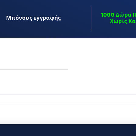
1000 Δώρα 
Μπόνους εγγραφής
Χωρίς Κ