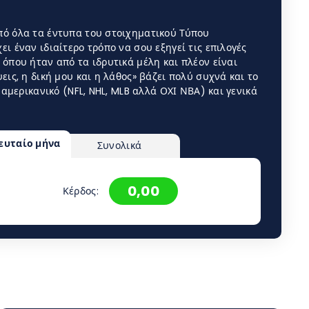
πό όλα τα έντυπα του στοιχηματικού Τύπου
ι έναν ιδιαίτερο τρόπο να σου εξηγεί τις επιλογές
όπου ήταν από τα ιδρυτικά μέλη και πλέον είναι
ις, η δική μου και η λάθος» βάζει πολύ συχνά και το
αμερικανικό (NFL, NHL, MLB αλλά ΟΧΙ ΝΒΑ) και γενικά
ευταίο μήνα
Συνολικά
0,00
Κέρδος: