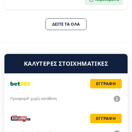
ΔΕΊΤΕ ΤΑ ΌΛΑ
ΚΑΛΎΤΕΡΕΣ ΣΤΟΙΧΗΜΑΤΙΚΈΣ
ΕΓΓΡΑΦΗ
Προσφορά* χωρίς κατάθεση
ΕΓΓΡΑΦΗ