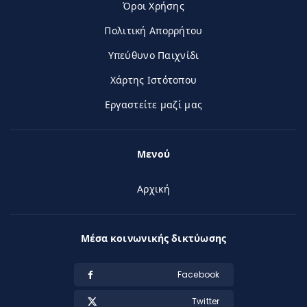
Όροι Χρήσης
Πολιτική Απορρήτου
Υπεύθυνο Παιχνίδι
Χάρτης Ιστότοπου
Εργαστείτε μαζί μας
Μενού
Αρχική
Μέσα κοινωνικής δικτύωσης
Facebook
Twitter