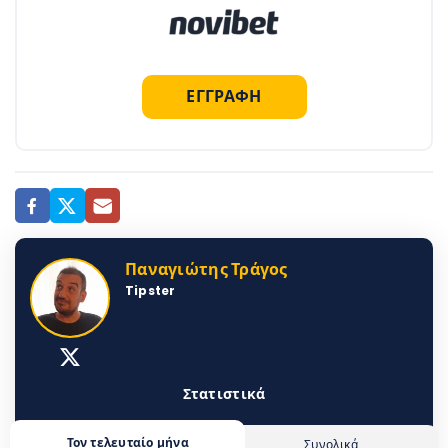
ΕΓΓΡΑΦΗ
Παναγιώτης Τράγος
Tipster
Στατιστικά
Τον τελευταίο μήνα
Συνολικά