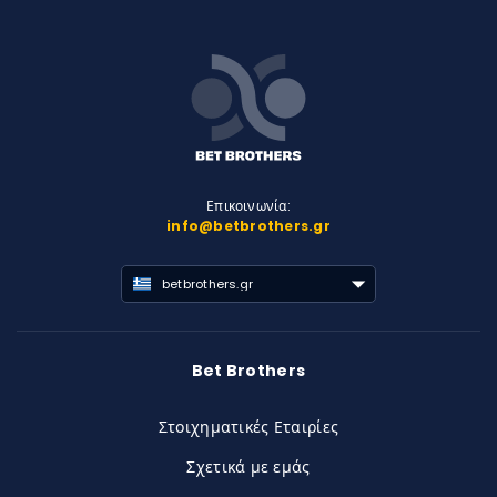
Επικοινωνία:
info@betbrothers.gr
betbrothers.gr
Bet Brothers
Στοιχηματικές Εταιρίες
Σχετικά με εμάς