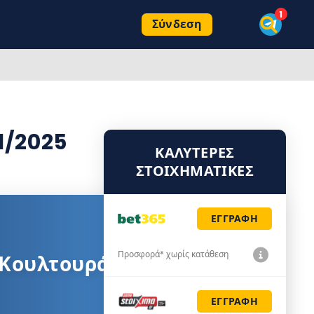
Σύνδεση
1/2025
ΚΑΛΎΤΕΡΕΣ
ΣΤΟΙΧΗΜΑΤΙΚΈΣ
ΕΓΓΡΑΦΗ
Προσφορά* χωρίς κατάθεση
Κουλτουράλ Λεονέσα
ΕΓΓΡΑΦΗ