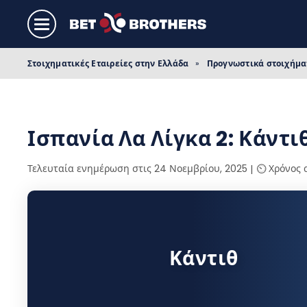
Στοιχηματικές Εταιρείες στην Ελλάδα
»
Προγνωστικά στοιχήμα
Ισπανία Λα Λίγκα 2: Κάντ
Τελευταία ενημέρωση στις 24 Νοεμβρίου, 2025
⏲️ Χρόνος 
Κάντιθ