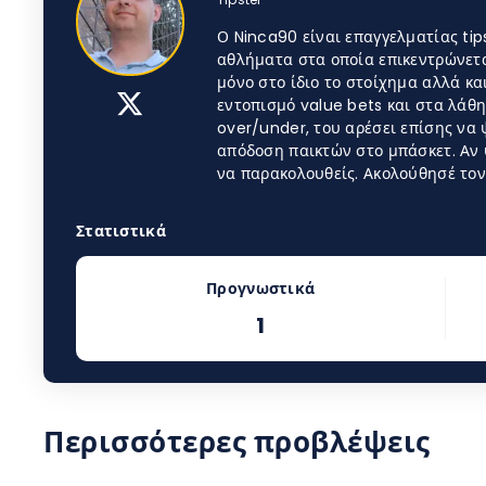
Ο Ninca90 είναι επαγγελματίας tip
αθλήματα στα οποία επικεντρώνεται
μόνο στο ίδιο το στοίχημα αλλά κα
εντοπισμό value bets και στα λάθη
over/under, του αρέσει επίσης να 
απόδοση παικτών στο μπάσκετ. Αν ψ
να παρακολουθείς. Ακολούθησέ τον 
Στατιστικά
Προγνωστικά
1
Περισσότερες προβλέψεις