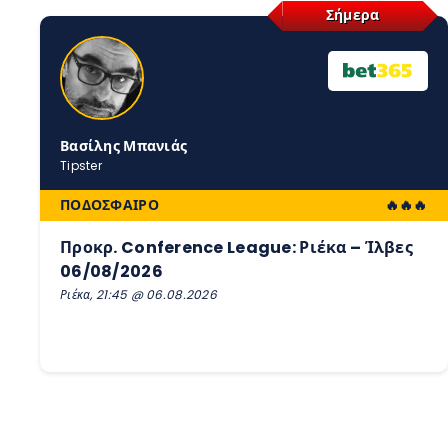
Σήμερα
Βασίλης Μπανιάς
Tipster
ΠΟΔΌΣΦΑΙΡΟ
🔥🔥🔥
Προκρ. Conference League: Ριέκα – Ίλβες
06/08/2026
Ριέκα, 21:45 @ 06.08.2026