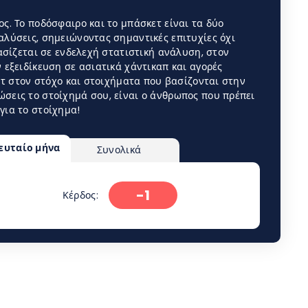
ς. Το ποδόσφαιρο και το μπάσκετ είναι τα δύο
αλύσεις, σημειώνοντας σημαντικές επιτυχίες όχι
βασίζεται σε ενδελεχή στατιστική ανάλυση, στον
 εξειδίκευση σε ασιατικά χάντικαπ και αγορές
ουτ στον στόχο και στοιχήματα που βασίζονται στην
ώσεις το στοίχημά σου, είναι ο άνθρωπος που πρέπει
για το στοίχημα!
ευταίο μήνα
Συνολικά
-1
Κέρδος: