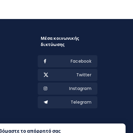
Μέσα κοινωνικής
δικτύωσης
Facebook
Twitter
Instagram
Telegram
βόμαστε το απόρρητό σας