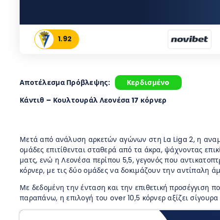
1.92
Αποτέλεσμα Πρόβλεψης:
Κερδισμένo
Κάντιθ – Κουλτουράλ Λεονέσα 17 κόρνερ
Μετά από ανάλυση αρκετών αγώνων στη La Liga 2, η αναμέ
ομάδες επιτίθενται σταθερά από τα άκρα, ψάχνοντας επικ
ματς, ενώ η Λεονέσα περίπου 5,5, γεγονός που αντικατοπτ
κόρνερ, με τις δύο ομάδες να δοκιμάζουν την αντίπαλη άμ
Με δεδομένη την ένταση και την επιθετική προσέγγιση που
παραπάνω, η επιλογή του over 10,5 κόρνερ αξίζει σίγουρ