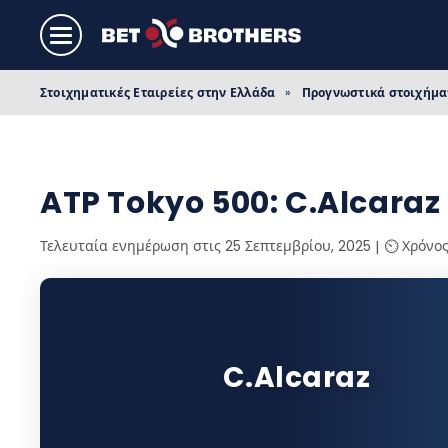
Στοιχηματικές Εταιρείες στην Ελλάδα
»
Προγνωστικά στοιχήμα
ATP Tokyo 500: C.Alcaraz
Τελευταία ενημέρωση στις 25 Σεπτεμβρίου, 2025
⏲️ Χρόνο
C.Alcaraz