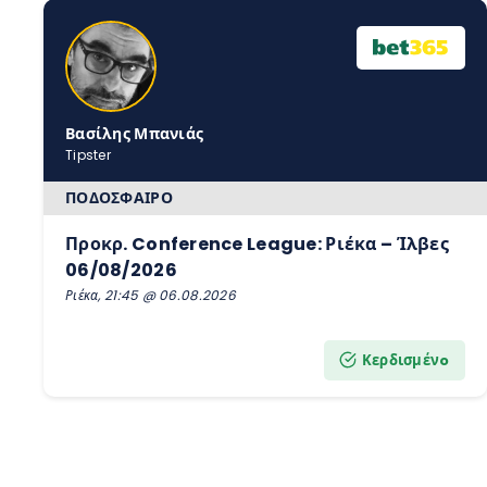
Βασίλης Μπανιάς
Tipster
ΠΟΔΌΣΦΑΙΡΟ
Προκρ. Conference League: Ριέκα – Ίλβες
06/08/2026
Ριέκα, 21:45 @ 06.08.2026
Κερδισμένo