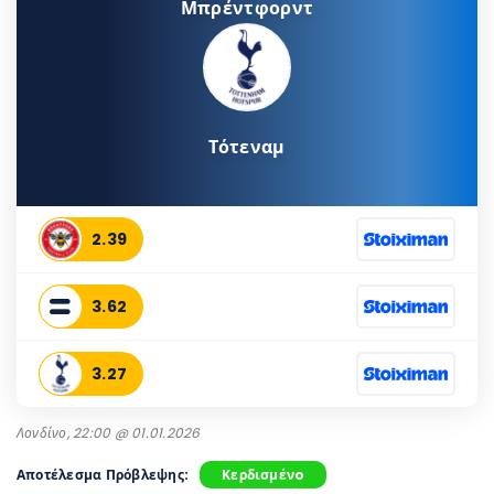
Μπρέντφορντ
Τότεναμ
2.39
3.62
3.27
Λονδίνο, 22:00 @ 01.01.2026
Αποτέλεσμα Πρόβλεψης:
Κερδισμένo