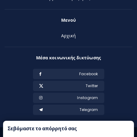
Μενού
Αρχική
Μέσα κοινωνικής δικτύωσης
Facebook
Twitter
Instagram
Telegram
Σεβόμαστε το απόρρητό σας