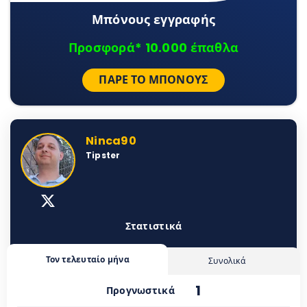
Μπόνους εγγραφής
Προσφορά* 10.000 έπαθλα
ΠΆΡΕ ΤΟ ΜΠΌΝΟΥΣ
Ninca90
Tipster
Στατιστικά
Τον τελευταίο μήνα
Συνολικά
1
Προγνωστικά