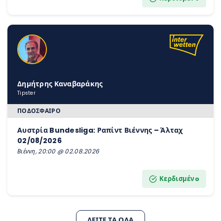
Δημήτρης Καναβαράκης
Tipster
ΠΟΔΌΣΦΑΙΡΟ
Αυστρία Bundesliga: Ραπίντ Βιέννης – Άλταχ
02/08/2026
Βιέννη, 20:00 @ 02.08.2026
Κερδισμένo
ΔΕΊΤΕ ΤΑ ΌΛΑ