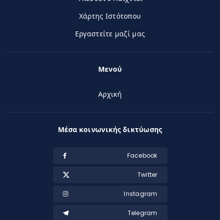
Χάρτης Ιστότοπου
Εργαστείτε μαζί μας
Μενού
Αρχική
Μέσα κοινωνικής δικτύωσης
Facebook
Twitter
Instagram
Telegram