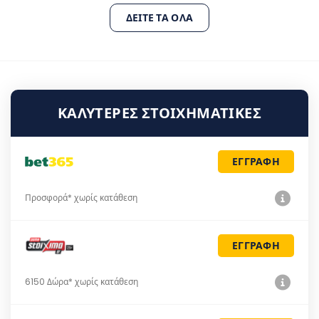
ΔΕΊΤΕ ΤΑ ΌΛΑ
ΚΑΛΎΤΕΡΕΣ ΣΤΟΙΧΗΜΑΤΙΚΈΣ
ΕΓΓΡΑΦΗ
Προσφορά* χωρίς κατάθεση
ΕΓΓΡΑΦΗ
6150 Δώρα* χωρίς κατάθεση