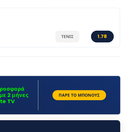
1.78
ΤΈΝΙΣ
προσφορά
με 2 μήνες
ΠΆΡΕ ΤΟ ΜΠΌΝΟΥΣ
te TV