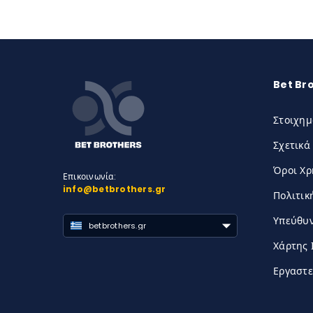
Bet Br
Στοιχημ
Σχετικά
Όροι Χ
Επικοινωνία:
info@betbrothers.gr
Πολιτικ
Υπεύθυν
betbrothers.gr
Χάρτης 
Εργαστε