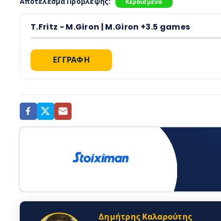
Αποτέλεσμα Πρόβλεψης:
Κερδισμένo
T.Fritz - M.Giron | M.Giron +3.5 games
ΕΓΓΡΑΦΗ
Δημήτρης Καλαρούτης