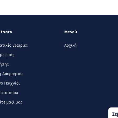
others
Μενού
ατικές Εταιρίες
Αρχική
 με εμάς
ρήσης
ή Απορρήτου
ο Παιχνίδι
Ιστότοπου
ίτε μαζί μας
Σε