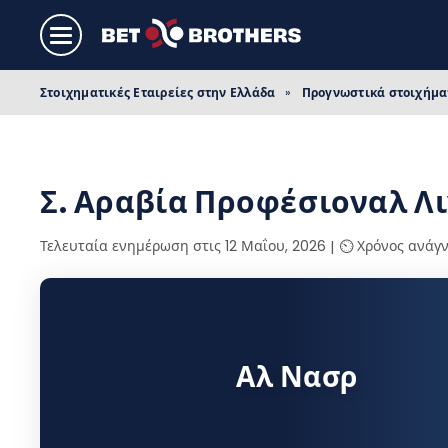
Στοιχηματικές Εταιρείες στην Ελλάδα
»
Προγνωστικά στοιχήμα
Σ. Αραβία Προφέσιοναλ Λι
Τελευταία ενημέρωση στις 12 Μαΐου, 2026
⏲️ Χρόνος ανάγ
Αλ Νασρ