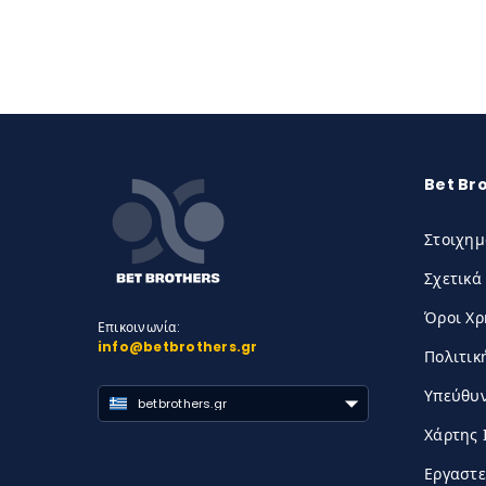
Bet Br
Στοιχημ
Σχετικά
Όροι Χ
Επικοινωνία:
info@betbrothers.gr
Πολιτικ
Υπεύθυν
betbrothers.gr
Χάρτης 
Εργαστε