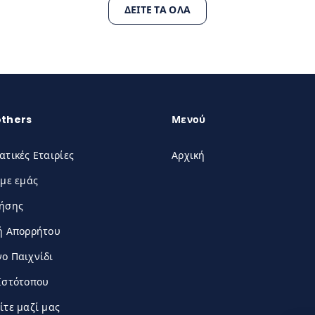
ΔΕΊΤΕ ΤΑ ΌΛΑ
others
Μενού
ατικές Εταιρίες
Αρχική
 με εμάς
ρήσης
ή Απορρήτου
ο Παιχνίδι
Ιστότοπου
ίτε μαζί μας