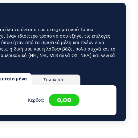
πό όλα τα έντυπα του στοιχηματικού Τύπου
ι έναν ιδιαίτερο τρόπο να σου εξηγεί τις επιλογές
όπου ήταν από τα ιδρυτικά μέλη και πλέον είναι
ις, η δική μου και η λάθος» βάζει πολύ συχνά και το
αμερικανικό (NFL, NHL, MLB αλλά ΟΧΙ ΝΒΑ) και γενικά
ευταίο μήνα
Συνολικά
0,00
Κέρδος: