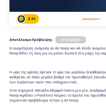
2.22
Αποτέλεσμα Πρόβλεψης:
Επιστροφή
Η αναμέτρηση ανάμεσα σε Αλ Νασρ και Αλ Χιλάλ αναμένετα
Νασρ θέλει τη νίκη για να μείνει δυνατά στη μάχη της κο
Η ώρα της κρίσης έφτασε. Η ώρα του μεγάλου ξεκαθαρίσμα
καθορίσει σε πολύ μεγάλο βαθμό τον πρωταθλητή Σαουδικ
των τεράστιων «εγώ» που υπάρχουν εκεί.
Στον σημερινό «Μεγάλο Αδερφό» έκανα μια μίνι αναδρομή σ
Νασρ κερδίσει ο Ρονάλντο παίρνει το πρώτο του πρωτάθλημ
σημαντικό προβάδισμα τίτλου η Αλ Νασρ.