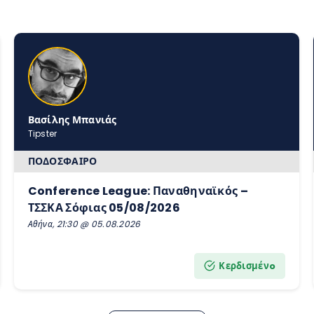
Βασίλης Μπανιάς
Tipster
ΠΟΔΌΣΦΑΙΡΟ
Conference League: Παναθηναϊκός –
ΤΣΣΚΑ Σόφιας 05/08/2026
Αθήνα, 21:30 @ 05.08.2026
Κερδισμένo