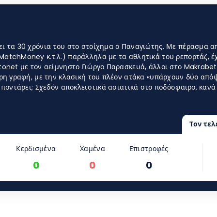
ει τα 30 χρόνια του στο στοίχημα ο Παναγιώτης. Με πέρασμα α
atchMoney κ.τ.λ.) παράλληλα με τα αθλητικά του ρεπορτάζ, έχε
tonet με τον αείμνηστο Γιώργο Παρασκευά, άλλοι στο Makrabet 
ερη γραφή, με την κλασική του πλέον ατάκα «υπάρχουν δύο απόψε
ι ποντάρει; Σχεδόν αποκλειστικά ασιατικά στο ποδόσφαιρο, κανά 
Τον τελ
Κερδισμένα
Χαμένα
Επιστροφές
0
0
0