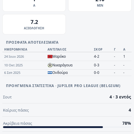
A
MIN
7.2
ΑΞΙΟΛΌΓΗΣΗ
ΠΡΌΣΦΑΤΑ ΑΠΟΤΕΛΈΣΜΑΤΑ
ΗΜΕΡΟΜΗΝΊΑ
ΑΝΤΊΠΑΛΟΣ
ΣΚΟΡ
Γ
A
Μαρόκο
4-2
-
1
24 Ιουν 2026
Νικαράγουα
0-3
-
-
10 Οκτ 2025
0-0
-
-
Ονδούρα
6 Σεπ 2025
ΠΡΟΗΓΜΈΝΑ ΣΤΑΤΙΣΤΙΚΆ
· JUPILER PRO LEAGUE (BELGIUM)
4 · 3 εντός
Σουτ
4
Καίριες πάσες
78%
Ακρίβεια πάσας