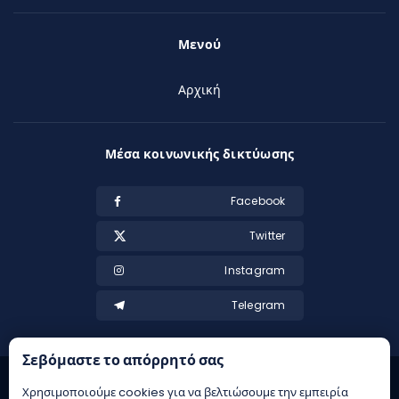
Μενού
Αρχική
Μέσα κοινωνικής δικτύωσης
Facebook
Twitter
Instagram
Telegram
Σεβόμαστε το απόρρητό σας
Χρησιμοποιούμε cookies για να βελτιώσουμε την εμπειρία