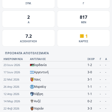
ΣΥΜ.
Γ
2
817
A
MIN
7.2
🟨
1
ΑΞΙΟΛΌΓΗΣΗ
ΚΆΡΤΕΣ
ΠΡΌΣΦΑΤΑ ΑΠΟΤΕΛΈΣΜΑΤΑ
ΗΜΕΡΟΜΗΝΊΑ
ΑΝΤΊΠΑΛΟΣ
ΣΚΟΡ
Γ
A
Ιορδανία
1-2
-
-
23 Ιουν 2026
Αργεντινή
3-0
-
-
17 Ιουν 2026
Λανς
3-1
-
-
22 Μαΐ 2026
Μαρσέιγ
1-1
-
-
26 Απρ 2026
Χάβρη
1-1
-
-
12 Απρ 2026
Ανζέ
0-2
-
-
14 Μαρ 2026
Λοριάν
3-3
-
-
22 Φεβ 2026