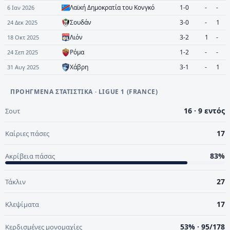
Λαϊκή Δημοκρατία του Κονγκό
1-0
-
-
6 Ιαν 2026
Σουδάν
3-0
-
1
24 Δεκ 2025
Λιόν
3-2
1
-
18 Οκτ 2025
Ρόμα
1-2
-
-
24 Σεπ 2025
Χάβρη
3-1
-
1
31 Αυγ 2025
ΠΡΟΗΓΜΈΝΑ ΣΤΑΤΙΣΤΙΚΆ
· LIGUE 1 (FRANCE)
16 · 9 εντός
Σουτ
17
Καίριες πάσες
83%
Ακρίβεια πάσας
27
Τάκλιν
17
Κλεψίματα
53% · 95/178
Κερδισμένες μονομαχίες