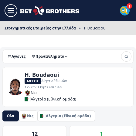
Στοιχηματικές Εταιρείες στην Ελλάδα
»
H Boudaoui
Αγώνες
Πρωταθλήματα
H. Boudaoui
26
ετών
Algeria
ΜΈΣΟΣ
175 cm
61 kg
23 Σεπ 1999
Νις
Αλγερία
(
Εθνική ομάδα
)
Όλα
Νις
Αλγερία (Εθνική ομάδα)
12
1