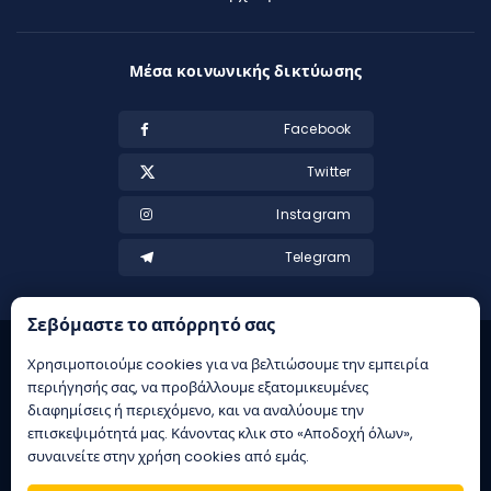
Μέσα κοινωνικής δικτύωσης
Facebook
Twitter
Instagram
Telegram
Σεβόμαστε το απόρρητό σας
Χρησιμοποιούμε cookies για να βελτιώσουμε την εμπειρία
περιήγησής σας, να προβάλλουμε εξατομικευμένες
διαφημίσεις ή περιεχόμενο, και να αναλύουμε την
επισκεψιμότητά μας. Κάνοντας κλικ στο «Αποδοχή όλων»,
συναινείτε στην χρήση cookies από εμάς.
21+ | Αρμόδιος Ρυθμιστής ΕΕΕΠ | Κίνδυνος εθισμού & απώλειας