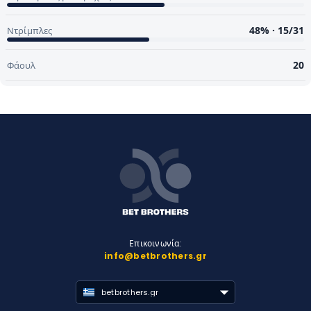
48% · 15/31
Ντρίμπλες
20
Φάουλ
Επικοινωνία:
info@betbrothers.gr
betbrothers.gr