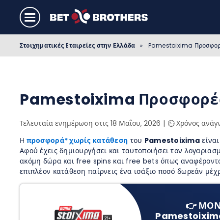
Στοιχηματικές Εταιρείες στην Ελλάδα
»
Pamestoixima Προσφορ
Pamestoixima Προσφορές
Τελευταία ενημέρωση στις 18 Μαΐου, 2026
⏲️ Χρόνος ανάγ
Η
προσφορά* χωρίς κατάθεση
του
Pamestoixima
είναι
Αφού έχεις δημιουργήσει και ταυτοποιήσει τον λογαριασ
ακόμη δώρα και free spins και free bets όπως αναφέρον
επιπλέον κατάθεση παίρνεις ένα ισάξιο ποσό δωρεάν μέχρ
👉 ΜΟ
Pamestoixim