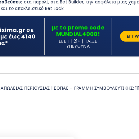
βραβεύσεις
στα παρολί, στα Bet Builder, την ασφάλεια μιας χαμέ
και το αποκλειστικό Bet Lock.
με το promo code
ixima.gr σε
MUNDIAL4000!
 με έως 4140
ΕΓΓΡ
ΕΕΕΠ | 21+ | ΠΑΙΞΕ
ρα*
ΥΠΕΥΘΥΝΑ
ΑΠΩΛΕΙΑΣ ΠΕΡΙΟΥΣΙΑΣ | ΕΟΠΑΕ – ΓΡΑΜΜΗ ΣΥΜΒΟΥΛΕΥΤΙΚΗΣ: 111