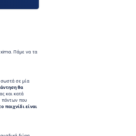
ixima. Πάμε να τα
 σωστά σε μία
πάντηση θα
ας και κατά
ν πόντων που
ο παιχνίδι είναι
 μοναδικά δώρα