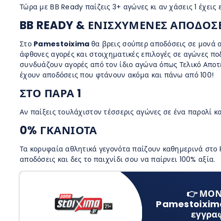
Τώρα με ΒΒ Ready παίζεις 3+ αγώνες κι αν χάσεις 1 έχεις
BB READY & ΕΝΙΣΧΥΜΕΝΕΣ ΑΠΟΔΟΣ
Στο
Pamestoixima
θα βρεις σούπερ αποδόσεις σε μονά αλ
άφθονες αγορές και στοιχηματικές επιλογές σε αγώνες πο
συνδυάζουν αγορές από τον ίδιο αγώνα όπως Τελικό Αποτέ
έχουν αποδόσεις που φτάνουν ακόμα και πάνω από 100!
ΣΤΟ ΠΑΡΑ 1
Αν παίξεις τουλάχιστον τέσσερις αγώνες σε ένα παρολί κα
0% ΓΚΑΝΙΟΤΑ
Τα κορυφαία αθλητικά γεγονότα παίζουν καθημερινά στο 
αποδόσεις και δες το παιχνίδι σου να παίρνει 100% αξία.
👉 ΜΟ
Pamestoixim
εγγρα