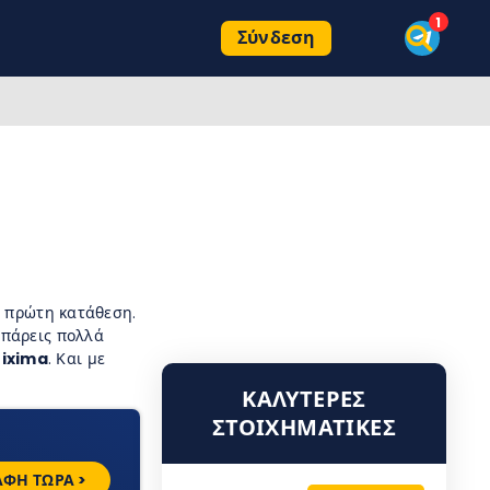
Σύνδεση
ν πρώτη κατάθεση.
 πάρεις πολλά
oixima
. Και με
ΚΑΛΎΤΕΡΕΣ
ΣΤΟΙΧΗΜΑΤΙΚΈΣ
ΑΦΉ ΤΏΡΑ >