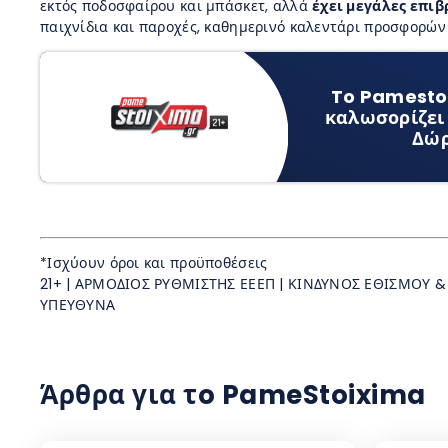
εκτός ποδοσφαίρου και μπάσκετ, αλλά
έχει μεγάλες επι
παιχνίδια και παροχές, καθημερινό καλεντάρι προσφορών 
To Pamesto
καλωσορίζει
Δώ
*Ισχύουν όροι και προϋποθέσεις
21+ | ΑΡΜΟΔΙΟΣ ΡΥΘΜΙΣΤΗΣ ΕΕΕΠ | ΚΙΝΔΥΝΟΣ ΕΘΙΣΜΟΥ & 
ΥΠΕΥΘΥΝΑ
Άρθρα για τo PameStoixima