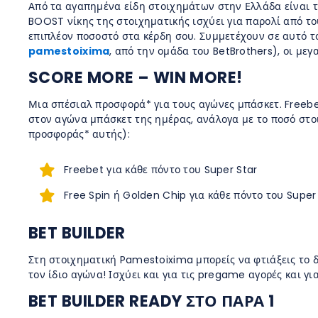
Από τα αγαπημένα είδη στοιχημάτων στην Ελλάδα είναι 
BOOST νίκης της στοιχηματικής ισχύει για παρολί από του
επιπλέον ποσοστό στα κέρδη σου. Συμμετέχουν σε αυτό τ
pamestoixima
, από την ομάδα του BetBrothers), οι μεγ
SCORE MORE – WIN MORE!
Μια σπέσιαλ προσφορά* για τους αγώνες μπάσκετ. Freebet
στον αγώνα μπάσκετ της ημέρας, ανάλογα με το ποσό στοι
προσφοράς* αυτής):
Freebet για κάθε πόντο του Super Star
Free Spin ή Golden Chip για κάθε πόντο του Super
BET BUILDER
Στη στοιχηματική Pamestoixima μπορείς να φτιάξεις το 
τον ίδιο αγώνα! Ισχύει και για τις pregame αγορές και για 
BET BUILDER READY ΣΤΟ ΠΑΡΑ 1