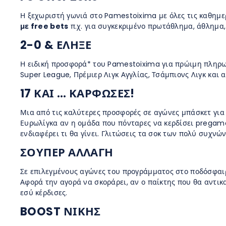
Η ξεχωριστή γωνιά στο Pamestoixima με όλες τις καθημ
με free bets
π.χ. για συγκεκριμένο πρωτάθλημα, άθλημα,
2-0 & ΕΛΗΞΕ
Η ειδική προσφορά* του Pamestoixima για πρώιμη πληρωμ
Super League, Πρέμιερ Λιγκ Αγγλίας, Τσάμπιονς Λιγκ και
17 ΚΑΙ … ΚΑΡΦΩΣΕΣ!
Μια από τις καλύτερες προσφορές σε αγώνες μπάσκετ για 
Ευρωλίγκα αν η ομάδα που πόνταρες να κερδίσει pregame 
ενδιαφέρει τι θα γίνει. Γλιτώσεις τα σοκ των πολύ συχνώ
ΣΟΥΠΕΡ ΑΛΛΑΓΗ
Σε επιλεγμένους αγώνες του προγράμματος στο ποδόσφαιρο,
Αφορά την αγορά να σκοράρει, αν ο παίκτης που θα αντικα
εσύ κέρδισες.
BOOST ΝΙΚΗΣ