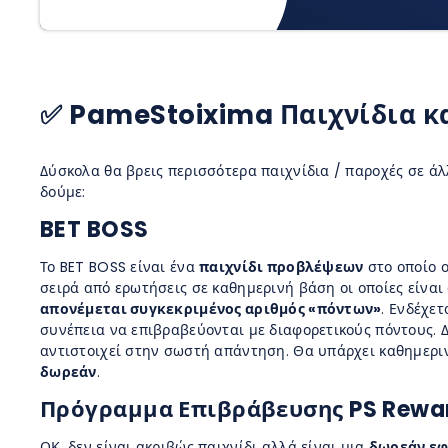
✅ PameStoixima Παιχνίδια κ
Δύσκολα θα βρεις περισσότερα παιχνίδια / παροχές σε ά
δούμε:
BET BOSS
Το BET BOSS είναι ένα
παιχνίδι προβλέψεων
στο οποίο ο
σειρά από ερωτήσεις σε καθημερινή βάση οι οποίες είναι
απονέμεται συγκεκριμένος αριθμός «πόντων»
. Ενδέχε
συνέπεια να επιβραβεύονται με διαφορετικούς πόντους. 
αντιστοιχεί στην σωστή απάντηση. Θα υπάρχει καθημερι
δωρεάν
.
Πρόγραμμα Επιβράβευσης PS Rewa
ΟΚ, δεν είναι ακριβώς παιχνίδι αλλά είναι μια
δωρεάν ε