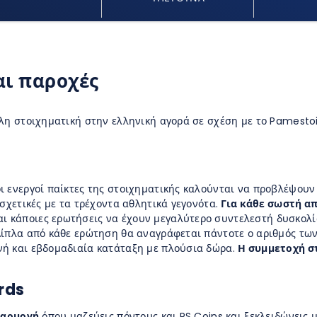
αι παροχές
λλη στοιχηματική στην ελληνική αγορά σε σχέση με το Pamesto
ι ενεργοί παίκτες της στοιχηματικής καλούνται να προβλέψουν
 σχετικές με τα τρέχοντα αθλητικά γεγονότα.
Για κάθε σωστή α
ται κάποιες ερωτήσεις να έχουν μεγαλύτερο συντελεστή δυσκολί
Δίπλα από κάθε ερώτηση θα αναγράφεται πάντοτε ο αριθμός τω
νή και εβδομαδιαία κατάταξη με πλούσια δώρα.
Η συμμετοχή στ
rds
φαρμογή
όπου μαζεύεις πόντους και PS Coins και ξεκλειδώνεις